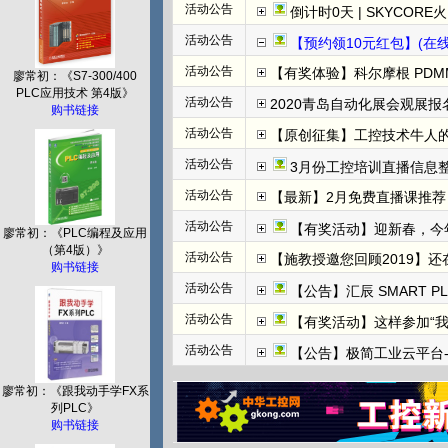
活动公告
倒计时0天 | SKYCORE火山湖超级工
活动公告
【预约领10元红包】(在线直播)
活动公告
【有奖体验】科尔摩根 PDMM+
廖常初：《S7-300/400
PLC应用技术 第4版》
活动公告
2020青岛自动化展会观展报名
购书链接
活动公告
【原创征集】工控技术牛人
活动公告
3月份工控培训直播信息整
活动公告
【最新】2月免费直播课推荐：
活动公告
【有奖活动】迎新春，今
廖常初：《PLC编程及应用
（第4版）》
活动公告
【施教授邀您回顾2019】
购书链接
活动公告
【公告】汇辰 SMART P
活动公告
【有奖活动】这样参加“
活动公告
【公告】极简工业云平台-边
廖常初：《跟我动手学FX系
列PLC》
购书链接