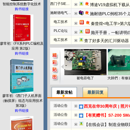
西门子SIEMENS
智能控制系统数字化技术
博途V19虚拟机下载
购书链接
施耐德电气PLC
施耐德PLC例程35个
电工技术
秦曾煌<电工学>第六
PLC论坛
抛开手册，一帖讲明白欧姆龙NC模块
电工技术
查了好多天的汇川驱动器
廖常初:《FX系列PLC编程及
应用 第2版》
购书链接
被电容电了
最新发帖
最新回复
廖常初:《西门子人机界面
（触摸屏）组态与应用技术
第3版》
活动公告
西克在华30周年庆 | 照
购书链接
活动公告
【有奖赠书】S7-200 SMART PL
活动公告
【在线会议】制造业物联