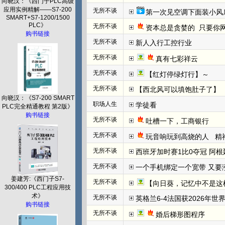
向晓汉：《西门子PLC高级
应用实例精解——S7-200
无所不谈
第一次见空调下面装小风
SMART+S7-1200/1500
PLC》
无所不谈
资本总是贪婪的  只要你网
购书链接
无所不谈
新人入行工控行业
无所不谈
真有七彩祥云
无所不谈
【红灯停绿灯行】～
无所不谈
【西北风可以填饱肚子了】
向晓汉：《S7-200 SMART
职场人生
学徒看
PLC完全精通教程 第2版》
购书链接
无所不谈
吐槽一下，工商银行
无所不谈
玩音响玩到高烧的人   
无所不谈
西班牙加时赛1比0夺冠 阿根
无所不谈
一个手机绑定一个宽带 又要
姜建芳:《西门子S7-
无所不谈
【向日葵，记忆中不是这
300/400 PLC工程应用技
术》
无所不谈
英格兰6-4法国获2026年世
购书链接
无所不谈
婚后梯形图程序