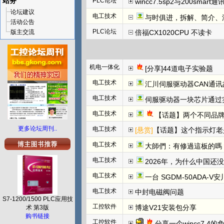
站务
PLC论坛
wincc7.5sp2与200smart
论坛建议
电工技术
与时俱进，拆解、简介、汇川E
活动公告
PLC论坛
版主交流
倍福CX1020CPU 不读卡
机电一体化
[分享]44道电子实验题
电工技术
汇川伺服驱动器CAN通讯
电工技术
伺服驱动器一块芯片通过
电工技术
【话题】两个不同品牌
更多论坛周刊..
电工技术
[悬赏]
【话题】这个指示灯老
电工技术
大師們：有修過這板的嗎
电工技术
2026年，为什么中国还
电工技术
一台 SGDM-50ADA-
电工技术
中封电磁阀问题
S7-1200/1500 PLC应用技
工控软件
博途V21安装包分享
术 第3版
购书链接
工控软件
分享一个wincc7.4