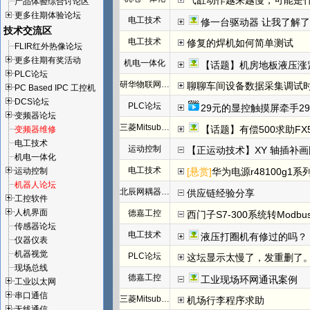
气缸动作越来越慢，可能是
产品体验综合讨论区
更多往期体验论坛
电工技术
修一台驱动器 让我了解
技术交流区
电工技术
修复的焊机如何简单测试
FLIR红外热像论坛
更多往期有奖活动
机电一体化
【话题】机房地板液压涨
PLC论坛
研华物联网论坛
聊聊车间设备数据采集调试
PC Based IPC 工控机
DCS论坛
PLC论坛
29元的显控触摸屏牵手29
变频器论坛
三菱Mitsubishi
【话题】有偿500求助FX
变频器维修
电工技术
运动控制
【正运动技术】XY 轴插补
机电一体化
电工技术
运动控制
[悬赏]
华为电源r48100g1系
机器人论坛
北辰网耦器与分布式 I/O 一体机体
供应链经验分享
工控软件
人机界面
德嘉工控
西门子S7-300系统转Modb
传感器论坛
电工技术
液压打圈机有修过的吗？
仪器仪表
机器视觉
PLC论坛
这坛显示太慢了，发重删了
现场总线
德嘉工控
工业现场环网通讯案例
工业以太网
串口通信
三菱Mitsubishi
机场行李程序求助
无线通信