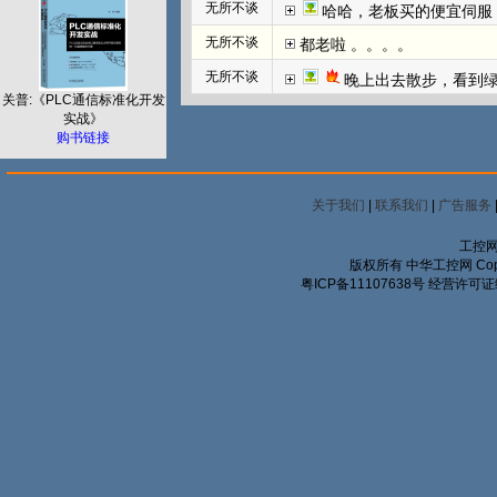
无所不谈
哈哈，老板买的便宜伺服
无所不谈
都老啦 。。。。
无所不谈
晚上出去散步，看到
关普:《PLC通信标准化开发
实战》
购书链接
关于我们
|
联系我们
|
广告服务
工控网
版权所有 中华工控网 Copyrigh
粤ICP备11107638号
经营许可证编