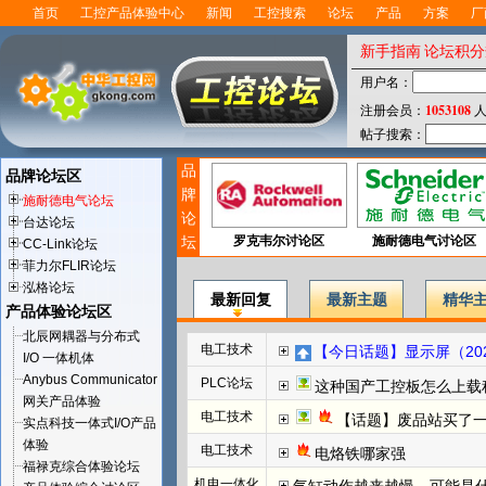
首页
工控产品体验中心
新闻
工控搜索
论坛
产品
方案
厂
新手指南
论坛积分
用户名：
1053108
注册会员：
人
帖子搜索：
品
品牌论坛区
牌
施耐德电气论坛
论
台达论坛
坛
罗克韦尔讨论区
施耐德电气讨论区
CC-Link论坛
菲力尔FLIR论坛
泓格论坛
最新回复
最新主题
精华
产品体验论坛区
北辰网耦器与分布式
电工技术
【今日话题】显示屏（202
I/O 一体机体
Anybus Communicator
PLC论坛
这种国产工控板怎么上载程
网关产品体验
电工技术
【话题】废品站买了
实点科技一体式I/O产品
体验
电工技术
电烙铁哪家强
福禄克综合体验论坛
机电一体化