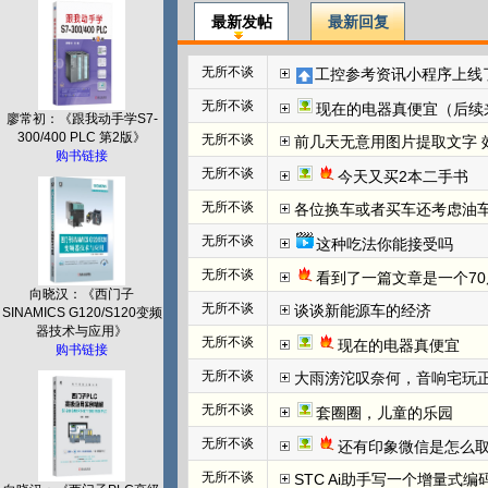
最新发帖
最新回复
无所不谈
工控参考资讯小程序上线
无所不谈
现在的电器真便宜（后续
廖常初：《跟我动手学S7-
300/400 PLC 第2版》
无所不谈
前几天无意用图片提取文字 效
购书链接
无所不谈
今天又买2本二手书
无所不谈
各位换车或者买车还考虑油
无所不谈
这种吃法你能接受吗
无所不谈
看到了一篇文章是一个70
向晓汉：《西门子
无所不谈
谈谈新能源车的经济
SINAMICS G120/S120变频
器技术与应用》
无所不谈
现在的电器真便宜
购书链接
无所不谈
大雨滂沱叹奈何，音响宅玩
无所不谈
套圈圈，儿童的乐园
无所不谈
还有印象微信是怎么取
无所不谈
STC Ai助手写一个增量式