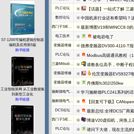
PLC论坛
【话题】一站式了解 三菱FX5U CCLINK I
数控论坛
中国机床行业还有希望吗？
西门子SIEMENS
最新博图V19和WINCC8.0
电工技术
被电容电了
S7-1200可编程逻辑控制器
编程及应用第5版
变频器维修
德弗变频器DV300-4110-T报N
购书链接
PLC论坛
Modbus高级通讯教程（1
三菱Mitsubishi
请教各位高手，中断子程
变频器维修
伦茨变频器EVS932
变频器维修
丹佛斯fc302/250kw
工业智能算网 从工业数据集
施耐德电气PLC
学习施耐德PLC241系列
到新型工业化
购书链接
施耐德电气PLC
【回复可下载】CANope
DCS论坛
最新总结:全球DCS厂商索
西门子SIEMENS
博途V20虚拟机，闲鱼上
PLC论坛
请问下大佬，现在主流的EtherC