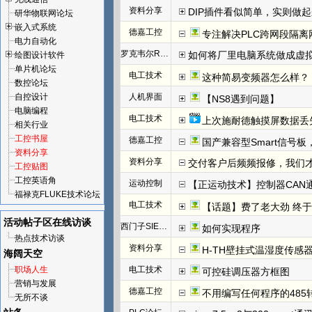
资料分享
DIP插件看似简单，实则做
研华物联网论坛
嵌入式系统
德嘉工控
专注解决PLC跨网段隔离
电力自动化
罗克韦尔Rockwell(AB)
如何将厂里电脑系统做成虚
绘图设计软件
单片机论坛
电工技术
这种简易变频器怎么样？
数控论坛
自控设计
人机界面
【NS8遇到问题】
电脑编程
电工技术
上次施耐德触摸屏数据丢
相关行业
工控书屋
德嘉工控
国产兼容型Smart信号板，
资料分享
资料分享
交付客户后频频报修，我们才发
工控贴图
工控英语角
运动控制
【正运动技术】控制器CAN
福禄克FLUKE技术论坛
电工技术
【话题】费了老大劲 终于把I
活动帖子区
在线访谈
西门子SIEMENS
如何实现程序
热点技术访谈
资料分享
H-TH壁挂式温湿度传感
海阔天空
职场人生
电工技术
可控硅调压器方框图
营销与发展
德嘉工控
不用编写任何程序的485
无所不谈