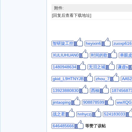
附件:
[回复后查看下载地址]
智研旋工控
heyixin6
zuoxp616
XULIUHUAN0
时间的歌
单眼皮
1480948634
无泪之城
谦虚s
gkid_L9HTNYJB
zhou_7
AA52
13923880830
西柚
18745687
jintaoping
908878599
wwXQG
战之君
hnhyczj
524183033
646485666
等赞了该帖