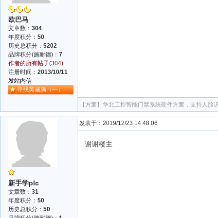
欧巴马
文章数：
304
年度积分：
50
历史总积分：
5202
品牌积分(施耐德)：
7
作者的所有帖子(304)
注册时间：
2013/10/11
发站内信
寻找英威腾（一）
【方案】
华北工控智能门禁系统硬件方案，支持人脸识
发表于：2019/12/23 14:48:06
谢谢楼主
新手学plc
文章数：
31
年度积分：
50
历史总积分：
50
品牌积分(施耐德)：
1