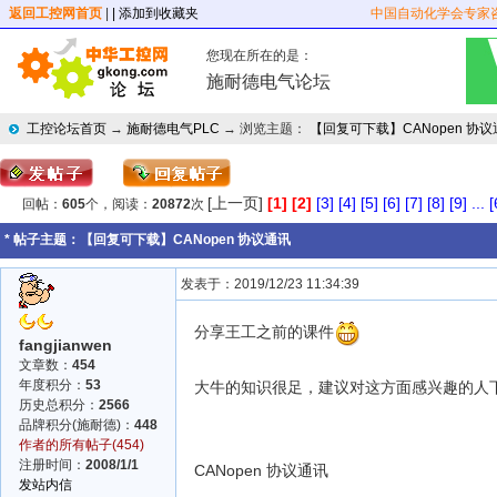
返回工控网首页
|
| 添加到收藏夹
中国自动化学会专家
您现在所在的是：
施耐德电气论坛
工控论坛首页
→
施耐德电气PLC
→ 浏览主题：
【回复可下载】CANopen 协
[上一页]
[1]
[2]
[3]
[4]
[5]
[6]
[7]
[8]
[9]
...
[
回帖：
605
个，阅读：
20872
次
* 帖子主题：
【回复可下载】CANopen 协议通讯
发表于：2019/12/23 11:34:39
分享王工之前的课件
fangjianwen
文章数：
454
年度积分：
53
大牛的知识很足，建议对这方面感兴趣的人
历史总积分：
2566
品牌积分(施耐德)：
448
作者的所有帖子(454)
注册时间：
2008/1/1
CANopen 协议通讯
发站内信