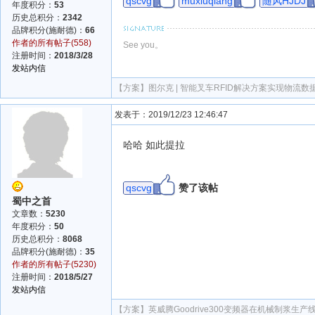
qscvg
muxiuqiang
随风HJDJ
年度积分：
53
历史总积分：
2342
品牌积分(施耐德)：
66
作者的所有帖子(558)
See you。
注册时间：
2018/3/28
发站内信
【方案】
图尔克 | 智能叉车RFID解决方案实现物流数
发表于：2019/12/23 12:46:47
哈哈 如此提拉
qscvg
赞了该帖
蜀中之首
文章数：
5230
年度积分：
50
历史总积分：
8068
品牌积分(施耐德)：
35
作者的所有帖子(5230)
注册时间：
2018/5/27
发站内信
【方案】
英威腾Goodrive300变频器在机械制浆生