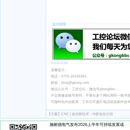
温馨提示：
电话：0755-26546361
邮箱：blog@gkong.com
微信公众号：工控论坛；微信号gkongbbs；
不定期修改账号密码；不要在多个网站用同一账号
可随时站内信联系，工作日可拨打电话或发邮件咨
【方案】
CNC | 攻丝新技术 - 冲挤攻丝介绍
施耐德电气发布2026上半年可持续发展成绩单 "Impact 2030"路线图开局稳健