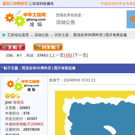
返回工控网首页
|
| 添加到收藏夹
中国自动化学会专家
您现在所在的是：
活动公告
工控论坛首页
→
活动公告
→ 浏览主题：
西克在华30周年庆 | 照片有奖征集
[上一页]
[1]
[下一页]
回帖：
6
个，阅读：
3764
次
* 帖子主题：
西克在华30周年庆 | 照片有奖征集
发表于：2024/8/16 15:01:21
jint
管理员
文章数：
20883
年度积分：
478
历史总积分：
41557
作者的所有帖子(20883)
注册时间：
2007/8/30
发站内信