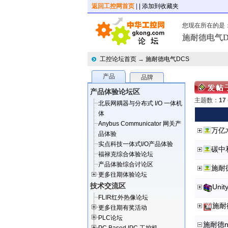
返回工控网首页
|
| 添加到收藏夹
您现在所在的是
施耐德电气D
工控论坛首页
→
施耐德电气DCS
产品
品牌
产品体验论坛区
主题数：
17
北辰网耦器与分布式 I/O 一体机
体
Anybus Communicator 网关产
万亿
品体验
实点科技一体式I/O产品体验
碳中
福禄克综合体验论坛
产品体验综合讨论区
施耐
更多往期体验论坛
技术交流区
Uni
FLIR红外热像论坛
施耐
更多往期有奖活动
PLC论坛
施耐德