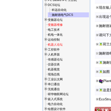
PC Based IPC 工控机
DCS论坛
现在输
科远自动化
施耐德电气DCS
出现这
变频器论坛
变频器维修
施耐德
电工技术
机电一体化
请问下
运动控制
机器人论坛
工控软件
施耐德电
人机界面
传感器论坛
施耐
仪器仪表
机器视觉
如图，
现场总线
工业以太网
Plan
串口通信
无线通信
这是
研华物联网论坛
EcoSt
嵌入式系统
电力自动化
绘图设计软件