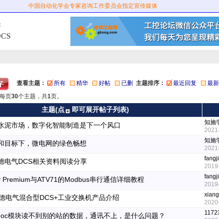
中国自动化学会专家咨询工作委员会指定宣传媒体
：
CS
查看主题：
所有
精华
好帖
已删
主题排序：
最近回复
最新
每页
30
个主题，共
1
页。
主题(点
即可展开帖子列表)
知施
水泥市场，数字化智能制造是下一个风口
2021
知施
和目标下，微电网的绿色畅想
2021
fang
德电气DCS相关资料阅读分享
2019
fang
ty Premium与ATV71的Modbus串行通信详细教程
2019
xiang
德电气混合型DCS+工业交换机产品介绍
2020
1172
noc模块读不到别的站的数据，通讯不上，是什么问题？