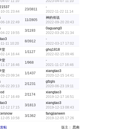
-04-07 11:10
2023-04-07 11:10
21537
-
23/3811
-10-31 23:44
2022-11-22 11:14
s
神的传说
11/2805
-06-18 22:49
2022-09-20 20:43
s
0aguang0
3/1193
-04-22 19:55
2022-03-26 21:34
tao3
-
8/3912
11-11 10:20
2022-03-17 17:02
学堂
ghq1818
1/1127
-02-14 16:44
2022-02-15 09:46
学堂
-
1/968
-11-17 16:46
2021-11-17 16:46
学堂
xiangtao3
1/1437
-09-23 09:34
2020-12-15 14:41
s
gfzgls
2/1231
-06-22 20:13
2020-06-23 19:11
ood
xiangtao3
2/1174
-12-17 16:49
2019-12-17 16:51
tao3
xiangtao3
3/1813
-12-12 17:15
2019-12-13 08:43
acersnow
fangjianwen
3/1362
-12-05 10:58
2019-12-05 17:26
发帖
版主：
思南