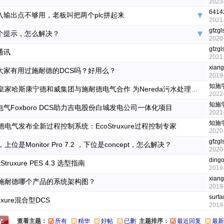
2023
6414
入输出点不够用，老板叫把两个plc拼起来
2021
gfzgl
个提示，怎么解决？
2020
gfzgl
通讯
2021
xiang
大家有用过施耐德的DCS吗？好用么？
2019-
知施
荷兰皇家哈斯康宁德和威集团与施耐德电气合作 为Nereda污水处理厂开发下一代工艺控制系统
2022
知施
气Foxboro DCS助力吉电股份白城发电公司一体化项目
2021
知施
德电气发布全新过程控制系统：EcoStruxure过程控制专家
2020
gfzgl
上位是Monitor Pro 7.2 ，下位是concept，怎么解决？
2020
ding
tStruxure PES 4.3 选型指南
2019
xiang
施耐德哪个产品的系统架构图？
2019
surf
ruxure混合型DCS
2019
查看主题：
所有
精华
好帖
已删
主题排序：
最近回复
最新