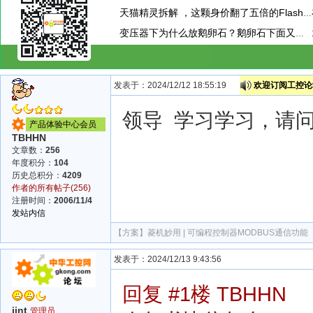
天猫精灵拆解 ，这颗身价翻了五倍的Flash存储芯片，让我赚到了！
变压器下为什么放鹅卵石？鹅卵石下面又是啥？为什么要有水？
发表于：2024/12/12 18:55:19
欢迎订阅工控论坛
领导 学习学习，请
产品体验中心会员
TBHHN
文章数：
256
年度积分：
104
历史总积分：
4209
作者的所有帖子(256)
注册时间：
2006/11/4
发站内信
【方案】
菱机妙用 | 可编程控制器MODBUS通信功能
发表于：2024/12/13 9:43:56
回复 #1楼 TBHHN
jint
管理员