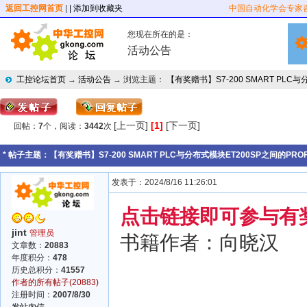
返回工控网首页
|
| 添加到收藏夹
中国自动化学会专家
您现在所在的是：
活动公告
工控论坛首页
→
活动公告
→ 浏览主题：
【有奖赠书】S7-200 SMART PLC与
[上一页]
[1]
[下一页]
回帖：
7
个，阅读：
3442
次
* 帖子主题：
【有奖赠书】S7-200 SMART PLC与分布式模块ET200SP之间的PROFI
发表于：2024/8/16 11:26:01
点击链接即可参与有
jint
管理员
书籍作者：向晓汉
文章数：
20883
年度积分：
478
历史总积分：
41557
作者的所有帖子(20883)
注册时间：
2007/8/30
发站内信