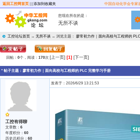
返回工控网首页
|
| 添加到收藏夹
中国自动化学会专家
您现在所在的是：
无所不谈
工控论坛首页
→
无所不谈
→ 浏览主题：
廖常初力作｜面向高校与工程师的 PL
[上一页]
[1]
[下一页]
回帖：
0
个，阅读：
170
次
* 帖子主题：
廖常初力作｜面向高校与工程师的 PLC 完整学习手册
发表于：2026/6/29 13:21:53
工控有得聊
文章数：
6
年度积分：
60
历史总积分：
60