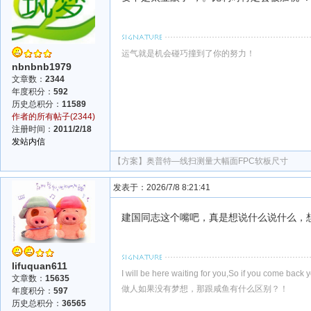
运气就是机会碰巧撞到了你的努力！
nbnbnb1979
文章数：
2344
年度积分：
592
历史总积分：
11589
作者的所有帖子(2344)
注册时间：
2011/2/18
发站内信
【方案】
奥普特—线扫测量大幅面FPC软板尺寸
发表于：2026/7/8 8:21:41
建国同志这个嘴吧，真是想说什么说什么，
lifuquan611
I will be here waiting for you,So if you come back y
文章数：
15635
做人如果没有梦想，那跟咸鱼有什么区别？！
年度积分：
597
历史总积分：
36565