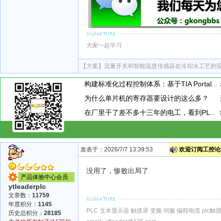
大家一起学习
【方案】
流量开关和智能温度传感器在冷却水工艺的
构建标准化过程控制体系：基于TIA Portal的PID闭环控制通用封装模板设计与应用
为什么单片机的寄存器要设计的这么多？
在厂里干了差不多十三年的电工，看到PLC模块上接了一个小玩意，这小玩意到底是干嘛用的呢？
发表于：2026/7/7 13:39:53
欢迎订阅工控论坛
没用了，惨败出局了
产品体验中心会员
ytleaderplc
文章数：
11759
年度积分：
1145
PLC 文本显示器 触摸屏 变频 伺服 编程电缆 plc
历史总积分：
28185