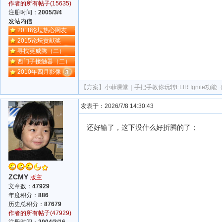
作者的所有帖子(15635)
注册时间：
2005/3/4
发站内信
2018论坛热心网友
2015论坛贡献奖
寻找英威腾（二）
西门子接触器（二）
2010年四月影像
【方案】
小菲课堂｜手把手教你玩转FLIR Ignite功
发表于：2026/7/8 14:30:43
还好输了，这下没什么好折腾的了；
ZCMY
版主
文章数：
47929
年度积分：
886
历史总积分：
87679
作者的所有帖子(47929)