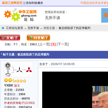
返回工控网首页
|
| 添加到收藏夹
中国自动化学会专家
您现在所在的是：
无所不谈
工控论坛首页
→
无所不谈
→ 浏览主题：
被总统耽误了的足球裁判
[上一页]
[1]
[下一页]
回帖：
7
个，阅读：
158
次
* 帖子主题：
被总统耽误了的足球裁判
发表于：2026/7/7 10:06:05
YXBK
版主
文章数：
21593
年度积分：
1904
历史总积分：
46976
作者的所有帖子(21593)
注册时间：
2007/4/14