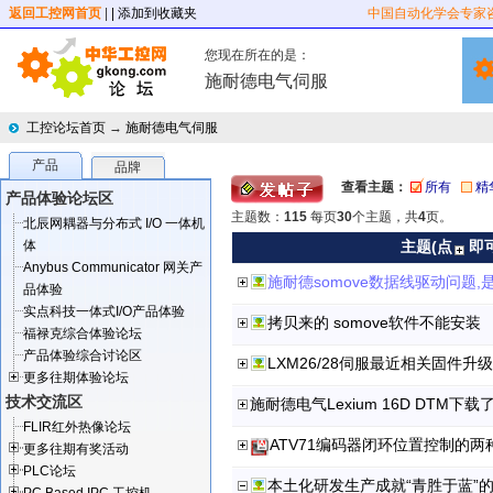
返回工控网首页
|
| 添加到收藏夹
中国自动化学会专家
您现在所在的是：
施耐德电气伺服
工控论坛首页
→
施耐德电气伺服
产品
品牌
查看主题：
所有
精
产品体验论坛区
主题数：
115
每页
30
个主题，共
4
页。
北辰网耦器与分布式 I/O 一体机
体
主题(点
即
Anybus Communicator 网关产
施耐德somove数据线驱动问题
品体验
实点科技一体式I/O产品体验
拷贝来的 somove软件不能安装
福禄克综合体验论坛
产品体验综合讨论区
LXM26/28伺服最近相关固件升
更多往期体验论坛
技术交流区
施耐德电气Lexium 16D DTM下载
FLIR红外热像论坛
ATV71编码器闭环位置控制的两
更多往期有奖活动
PLC论坛
本土化研发生产成就“青胜于蓝”的施