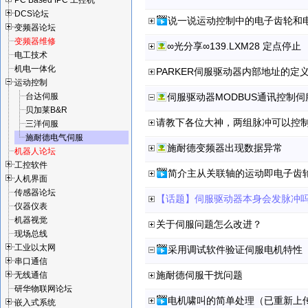
PC Based IPC 工控机
DCS论坛
说一说运动控制中的电子齿轮和
变频器论坛
变频器维修
∞光分享∞139.LXM28 定点停止
电工技术
机电一体化
PARKER伺服驱动器内部地址的定
运动控制
台达伺服
伺服驱动器MODBUS通讯控制
贝加莱B&R
请教下各位大神，两组脉冲可以控
三洋伺服
施耐德电气伺服
施耐德变频器出现数据异常
机器人论坛
工控软件
简介主从关联轴的运动即电子齿
人机界面
传感器论坛
【话题】伺服驱动器本身会发脉冲吗?（
仪器仪表
机器视觉
关于伺服问题怎么改进？
现场总线
工业以太网
采用调试软件验证伺服电机特性
串口通信
施耐德伺服干扰问题
无线通信
研华物联网论坛
电机啸叫的简单处理（已重新上
嵌入式系统