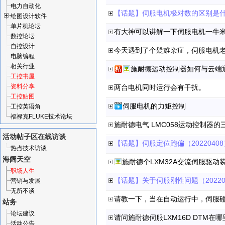
电力自动化
【话题】伺服电机极对数的区别是什么
绘图设计软件
单片机论坛
有大神可以讲解一下伺服电机一牛
数控论坛
自控设计
今天遇到了个疑难杂症，伺服电机
电脑编程
相关行业
施耐德运动控制器如何与云端
工控书屋
资料分享
两台电机同时运行会有干扰。
工控贴图
伺服电机的力矩控制
工控英语角
福禄克FLUKE技术论坛
施耐德电气 LMC058运动控制器的
活动帖子区
在线访谈
【话题】伺服定位跑偏（20220408
热点技术访谈
海阔天空
施耐德个LXM32A交流伺服驱动
职场人生
【话题】关于伺服刚性问题（20220
营销与发展
无所不谈
请教一下，当在自动运行中，伺服
站务
论坛建议
请问施耐德伺服LXM16D DTM
活动公告