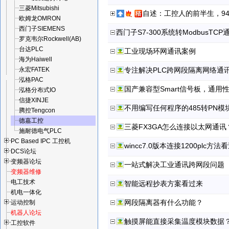
三菱Mitsubishi
自述：工控人的前半生，9
欧姆龙OMRON
西门子SIEMENS
西门子S7-300系统转ModbusTC
罗克韦尔Rockwell(AB)
台达PLC
工业现场环网通讯案例
海为Haiwell
永宏FATEK
专注解决PLC跨网段隔离网络通
泓格PAC
国产兼容型Smart信号板，通
泓格分布式IO
信捷XINJE
不用编写任何程序的485转PN模
腾控Tengcon
德嘉工控
三菱FX3GA怎么连接以太网通讯
施耐德电气PLC
PC Based IPC 工控机
wincc7.0版本连接1200plc方法
DCS论坛
变频器论坛
一站式解决工业通讯跨网段问题
变频器维修
电工技术
智能远程抄表方案看过来
机电一体化
网段隔离器有什么功能？
运动控制
机器人论坛
触摸屏能直接采集温度模块数据
工控软件