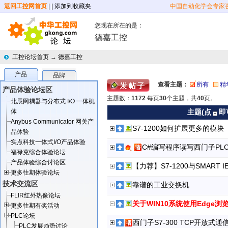
返回工控网首页
|
| 添加到收藏夹
中国自动化学会专家
您现在所在的是：
德嘉工控
工控论坛首页
→
德嘉工控
产品
品牌
查看主题：
所有
精
产品体验论坛区
主题数：
1172
每页
30
个主题，共
40
页。
北辰网耦器与分布式 I/O 一体机
体
主题(点
即
Anybus Communicator 网关产
S7-1200如何扩展更多的模
品体验
实点科技一体式I/O产品体验
C#编写程序读写西门子PL
福禄克综合体验论坛
产品体验综合讨论区
【力荐】S7-1200与SMAR
更多往期体验论坛
技术交流区
靠谱的工业交换机
FLIR红外热像论坛
更多往期有奖活动
PLC论坛
西门子S7-300 TCP开放式通
PLC发展趋势讨论