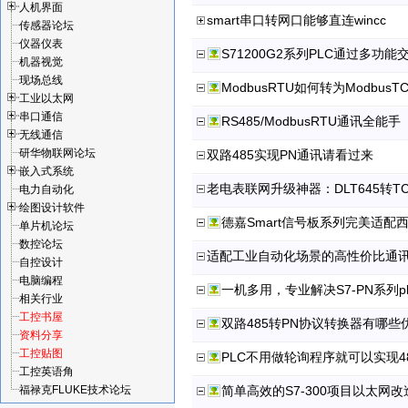
人机界面
smart串口转网口能够直连wincc
传感器论坛
仪器仪表
S71200G2系列PLC通过多功能交
机器视觉
现场总线
ModbusRTU如何转为Modbu
工业以太网
串口通信
RS485/ModbusRTU通讯全能手
无线通信
研华物联网论坛
双路485实现PN通讯请看过来
嵌入式系统
老电表联网升级神器：DLT645转T
电力自动化
绘图设计软件
德嘉Smart信号板系列完美适配
单片机论坛
数控论坛
适配工业自动化场景的高性价比通
自控设计
电脑编程
一机多用，专业解决S7-PN系列plc
相关行业
工控书屋
双路485转PN协议转换器有哪些
资料分享
工控贴图
PLC不用做轮询程序就可以实现4
工控英语角
福禄克FLUKE技术论坛
简单高效的S7-300项目以太网