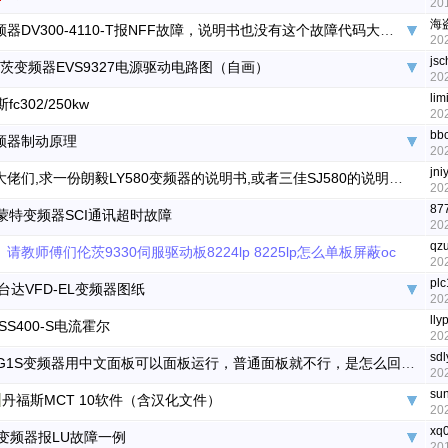
20
海
德弗变频器DV300-4110-T报NFF故障，说明书也没有这个故障代码大神们指教一下
20
js
茨变频器EVS9327电源驱动电路图（自画）
20
lim
fc302/250kw
20
bb
频器制动原理
20
jni
同行和大佬们,求一份朗毅LY580变频器的说明书,或者三佳SJ580的说明书..先谢过
20
87
蒙特变频器SCI通讯超时故障
20
qz
请教师傅们伦茨9330伺服驱动板8224lp 8225lp怎么单板屏蔽oc
20
plc
台达VFD-EL变频器图纸
20
lly
SS400-S电流霍尔
20
sdl
富士G1S变频器用中文面板可以面板运行，普通面板就不行，是怎么回事？
20
su
丹福斯MCT 10软件（含汉化文件）
20
xq
变频器报LU故障一例
20