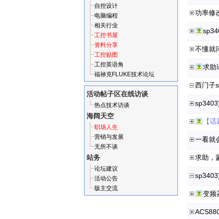
自控设计
功率修
电脑编程
相关行业
sp
工控书屋
资料分享
不懂就
工控贴图
工控英语角
求助
福禄克FLUKE技术论坛
西门子s
活动帖子区
在线访谈
sp34
热点技术访谈
海阔天空
【话
职场人生
营销与发展
一看就
无所不谈
站务
求助，蒙
论坛建议
sp34
活动公告
版主交流
变频
ACS8