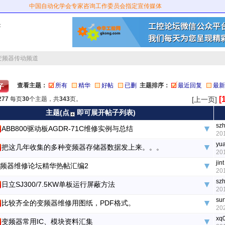
中国自动化学会专家咨询工作委员会指定宣传媒体
：
变频器传动频道
查看主题：
所有
精华
好帖
已删
主题排序：
最近回复
最新
[
277
每页
30
个主题，共
343
页。
[上一页]
主题(点
即可展开帖子列表)
sz
ABB800驱动板AGDR-71C维修实例与总结
20
yu
把这几年收集的多种变频器存储器数据发上来。。。
20
jint
频器维修论坛精华热帖汇编2
20
sz
日立SJ300/7.5KW单板运行屏蔽方法
20
su
比较齐全的变频器维修用图纸，PDF格式。
20
xq
变频器常用IC、模块资料汇集