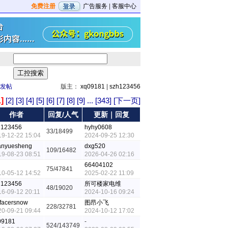
免费注册
广告服务
|
客服中心
发帖
版主：
xq09181
|
szh123456
1]
[2]
[3]
[4]
[5]
[6]
[7]
[8]
[9]
...
[343]
[下一页]
作者
回复/人气
更新｜回复
h123456
hyhy0608
33/18499
19-12-22 15:04
2024-09-25 12:30
anyuesheng
dxg520
109/16482
19-08-23 08:51
2026-04-26 02:16
66404102
75/47841
10-05-12 14:52
2025-02-22 11:09
h123456
所可楼家电维
48/19020
16-09-12 20:11
2024-10-16 09:24
rfacersnow
图昂小飞
228/32781
20-09-21 09:44
2024-10-12 17:02
09181
-
524/143749