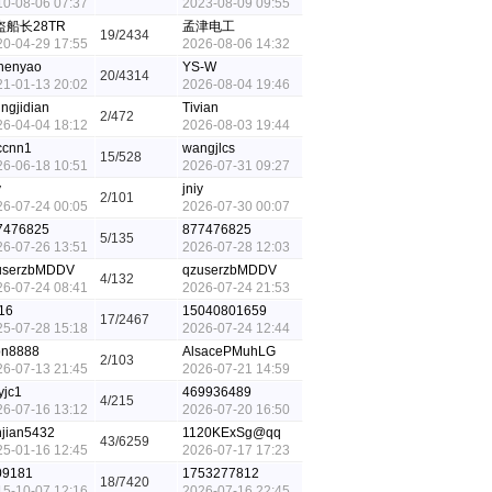
10-08-06 07:37
2023-08-09 09:55
盗船长28TR
孟津电工
19/2434
20-04-29 17:55
2026-08-06 14:32
chenyao
YS-W
20/4314
21-01-13 20:02
2026-08-04 19:46
ingjidian
Tivian
2/472
26-04-04 18:12
2026-08-03 19:44
ccnn1
wangjlcs
15/528
26-06-18 10:51
2026-07-31 09:27
y
jniy
2/101
26-07-24 00:05
2026-07-30 00:07
7476825
877476825
5/135
26-07-26 13:51
2026-07-28 12:03
userzbMDDV
qzuserzbMDDV
4/132
26-07-24 08:41
2026-07-24 21:53
16
15040801659
17/2467
25-07-28 15:18
2026-07-24 12:44
pn8888
AlsacePMuhLG
2/103
26-07-13 21:45
2026-07-21 14:59
yjc1
469936489
4/215
26-07-16 13:12
2026-07-20 16:50
njian5432
1120KExSg@qq
43/6259
25-01-16 12:45
2026-07-17 17:23
09181
1753277812
18/7420
15-10-07 12:16
2026-07-16 22:45