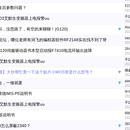
51
改后参数问题？
20
不
3403艾默生变频器上电报警uu
20
Al
问，没思路了，有空的来聊聊！(G120)
20
va
论坛，哪位老师有润飞的编程器软件RF2148实在找不到了呀
20
26
120伺服驱动器书本型启动报F7410电流环输出故障
20
不
03艾默生变频器上电报警uu
20
微
题】大伙帮忙查一下这个贴片小MOS管是什么型号？
20
aa
会，一做就废
20
中
德IMS-P5说明书
20
不
03艾默生变频器上电报警uu
20
99
器说明书
20
39
80怎么屏蔽2340？
20