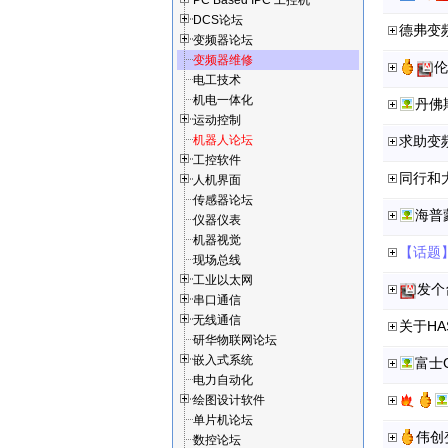
PC Based IPC 工控机
DCS论坛
变频器论坛
变频器维修
伦
电工技术
机电一体化
丹佛斯
运动控制
机器人论坛
求助变
工控软件
人机界面
传感器论坛
海普
仪器仪表
机器视觉
【话题】
现场总线
工业以太网
发个
串口通信
无线通信
关于HA
研华物联网论坛
嵌入式系统
电力自动化
绘图设计软件
单片机论坛
伟创
数控论坛