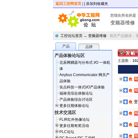
返回工控网首页
|
| 添加到收藏夹
您现在所在的是
变频器维修
工控论坛首页
→
变频器维修
相关产品频道：
产品
品牌
产品体验论坛区
主题数：
10
北辰网耦器与分布式 I/O 一体机
体
Anybus Communicator 网关产
品体验
实点科技一体式I/O产品体验
福禄克综合体验论坛
产品体验综合讨论区
变
更多往期体验论坛
技术交流区
FLIR红外热像论坛
更多往期有奖活动
PLC论坛