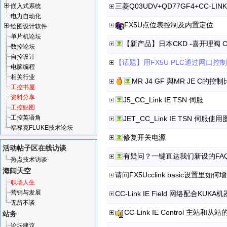
三菱Q03UDV+QD77GF4+CC-LINK
嵌入式系统
电力自动化
FX5U点位表控制及内置定位
绘图设计软件
单片机论坛
数控论坛
自控设计
【话题】用FX5U PLC通过网口控制
电脑编程
相关行业
MR J4 GF 與MR JE C的控
工控书屋
资料分享
J5_CC_Link IE TSN 伺服
工控贴图
工控英语角
JET_CC_Link IE TSN 伺服使
福禄克FLUKE技术论坛
修复开关电源
活动帖子区
在线访谈
有疑问？一键直达我们新设的FA
热点技术访谈
海阔天空
请问FX5Ucclink basic设置里如
职场人生
营销与发展
CC-Link IE Field 网络配合KU
无所不谈
CC-Link IE Control 主
站务
论坛建议