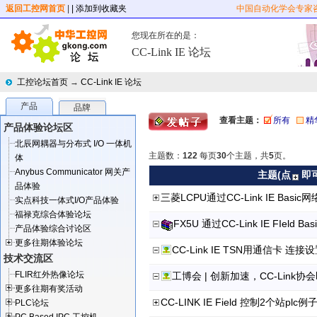
返回工控网首页
|
| 添加到收藏夹
中国自动化学会专家
您现在所在的是：
CC-Link IE 论坛
工控论坛首页
→
CC-Link IE 论坛
产品
品牌
查看主题：
所有
精
产品体验论坛区
北辰网耦器与分布式 I/O 一体机
主题数：
122
每页
30
个主题，共
5
页。
体
Anybus Communicator 网关产
主题(点
即
品体验
实点科技一体式I/O产品体验
福禄克综合体验论坛
产品体验综合讨论区
更多往期体验论坛
CC-Link IE TSN用通信卡 连接
技术交流区
FLIR红外热像论坛
工博会 | 创新加速，CC-Link
更多往期有奖活动
CC-LINK IE Field 控制2个站plc例
PLC论坛