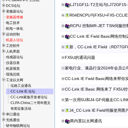
PC Based IPC 工控机
DCS论坛
变频器论坛
变频器维修
电工技术
机电一体化
运动控制
机器人论坛
工控软件
人机界面
传感器论坛
FX5U的通讯问题
仪器仪表
家电行业、液晶行业2024年会员公司
机器视觉
现场总线
CC-Link IE Field Basic网
工业以太网
泓格工业通讯
CC-Link IE Basic 网络来了 F
CC-Link IE 论坛
CC-Link家族开发者论坛
CLPA-China二十周年图文
有奖征集活动
J4_CC-Link IE Field伺服使用图
串口通信
无线通信
两内置以太网通讯
研华物联网论坛