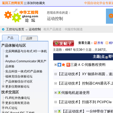
返回工控网首页
|
| 添加到收藏夹
中国自动化学会专家
您现在所在的是：
运动控制
工控论坛首页
→
运动控制
相关产品频道：
伺服控制频道
产品
品牌
查看主题：
所有
精
产品体验论坛区
主题数：
4997
每页
30
个主题，共
167
页。
北辰网耦器与分布式 I/O 一体机
体
主题(点
即
Anybus Communicator 网关产
三菱ＡＣ伺服教程资料
品体验
实点科技一体式I/O产品体验
【正运动技术】XY 轴插补画圆，
福禄克综合体验论坛
产品体验综合讨论区
【正运动技术】控制器CAN通讯不
更多往期体验论坛
技术交流区
伺服电机超速使用
FLIR红外热像论坛
【正运动技术】扫描不到 PCI/PCIe
更多往期有奖活动
PLC论坛
【正运动技术】一分钟带你了解