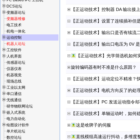
PC Based IPC 工控机
DCS论坛
【正运动技术】控制器 DA 输出
变频器论坛
变频器维修
【正运动技术】设置了连续插补但
电工技术
机电一体化
【正运动技术】输出口是否有续流
运动控制
机器人论坛
【正运动技术】输出口电压为 0V 
工控软件
【正运动技术】光学筛选机如何
人机界面
传感器论坛
旋转编码器有时不准是什么原因？
仪器仪表
机器视觉
【正运动技术】运动定位不精准？
现场总线
工业以太网
【正运动技术】电机方向反了的处
串口通信
无线通信
【正运动技术】PC 发送运动指令
研华物联网论坛
嵌入式系统
【正运动技术】单轴运动时，如何
电力自动化
这是啥牌子的伺服
绘图设计软件
单片机论坛
直线模组高速运行抖动，多维度
数控论坛