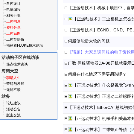
自控设计
【正运动技术】机械手项目中，自
电脑编程
相关行业
【正运动技术】工业相机是怎么
工控书屋
资料分享
【正运动技术】EGND、GND、PE
工控贴图
工控英语角
伺服使能后太软的问题
福禄克FLUKE技术论坛
活动帖子区
在线访谈
广数 伺服驱动器DA-98开机就显示Er
热点技术访谈
海阔天空
伺服在什么情况下需要调谐呢？
职场人生
营销与发展
【正运动技术】什么是视觉飞拍
无所不谈
站务
【正运动技术】正运动二维螺距
论坛建议
【正运动技术】EtherCAT总线初始
活动公告
版主交流
【正运动技术】机械手相关基本
【正运动技术】二维螺距补偿（