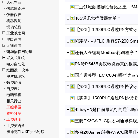
人机界面
工业领域触摸屏性价比之王—SMAR
传感器论坛
仪器仪表
485通讯怎样做最简单？
机器视觉
现场总线
【实例】1200PLC通过PN方式
工业以太网
串口通信
紧凑型小型PLC 兼容S7-200 Smar
无线通信
研华物联网论坛
还有人在编写Modbus轮询程
嵌入式系统
PN转RS485协议转换器真的很
电力自动化
绘图设计软件
国产紧凑型PLC C09有哪些优点
单片机论坛
数控论坛
【实例】1200PLC通过PN协议
自控设计
电脑编程
【实例】1500PLC通过PN协议
相关行业
工控书屋
485转PN是目前最流行的通讯吗
资料分享
工控贴图
三菱FX3GA PLC以太网通讯实
工控英语角
福禄克FLUKE技术论坛
多台200smart连接WinCC采用