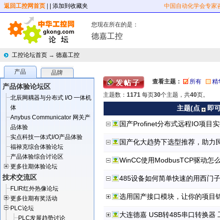
返回工控网首页
|
| 添加到收藏夹
中国自动化学会专家
您现在所在的是：
德嘉工控
工控论坛首页
→
德嘉工控
产品
品牌
查看主题：
所有
精
产品体验论坛区
主题数：
1171
每页
30
个主题，共
40
页。
北辰网耦器与分布式 I/O 一体机
体
主题(点
即
Anybus Communicator 网关产
国产Profinet分布式远程IO项目
品体验
实点科技一体式I/O产品体验
国产化大趋势下选型推荐，助力
福禄克综合体验论坛
产品体验综合讨论区
WinCC使用ModbusTCP驱动
更多往期体验论坛
技术交流区
485设备如何简单快速的用西门
FLIR红外热像论坛
选用国产接口模块，让你的项目
更多往期有奖活动
PLC论坛
大连德嘉 USB转485串口转换器
PLC发展趋势讨论