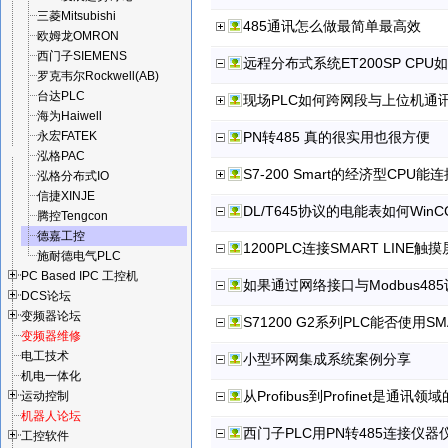
三菱Mitsubishi
485通讯怎么做最简单最高效
欧姆龙OMRON
西门子SIEMENS
远程分布式系统ET200SP CPU如
罗克韦尔Rockwell(AB)
台达PLC
现场PLC如何跨网段与上位机通
海为Haiwell
永宏FATEK
PN转485 真的很实用也很方便
泓格PAC
S7-200 Smart的经济型CPU
泓格分布式IO
信捷XINJE
DL/T645协议的电能表如何Wi
腾控Tengcon
德嘉工控
1200PLC连接SMART LINE
施耐德电气PLC
PC Based IPC 工控机
如果通过网络接口与Modbus48
DCS论坛
变频器论坛
S71200 G2系列PLC能否使用SM
变频器维修
电工技术
小型环网集成系统案例分享
机电一体化
从Profibus到Profinet是通讯
运动控制
机器人论坛
西门子PLC用PN转485连接仪
工控软件