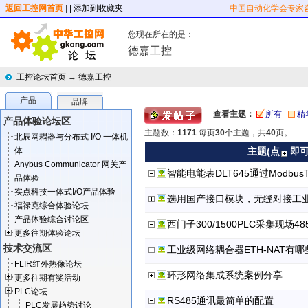
返回工控网首页
|
| 添加到收藏夹
中国自动化学会专家
您现在所在的是：
德嘉工控
工控论坛首页
→
德嘉工控
产品
品牌
查看主题：
所有
精
产品体验论坛区
主题数：
1171
每页
30
个主题，共
40
页。
北辰网耦器与分布式 I/O 一体机
体
主题(点
即可
Anybus Communicator 网关产
智能电能表DLT645通过Modbu
品体验
实点科技一体式I/O产品体验
选用国产接口模块，无缝对接工业
福禄克综合体验论坛
产品体验综合讨论区
西门子300/1500PLC采集现场
更多往期体验论坛
技术交流区
工业级网络耦合器ETH-NAT有
FLIR红外热像论坛
环形网络集成系统案例分享
更多往期有奖活动
PLC论坛
RS485通讯最简单的配置
PLC发展趋势讨论