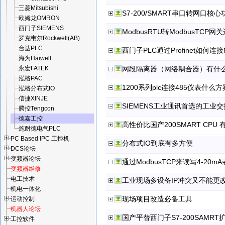
三菱Mitsubishi
S7-200/SMART串口转网口核
欧姆龙OMRON
西门子SIEMENS
ModbusRTU转ModbusTC
罗克韦尔Rockwell(AB)
台达PLC
西门子PLC通过Profinet如何连接
海为Haiwell
永宏FATEK
网段隔离器（网络耦合器）有什
泓格PAC
1200系列plc连接485仪表什么
泓格分布式IO
信捷XINJE
SIEMENS工业通讯首选的工业
腾控Tengcon
德嘉工控
高性价比国产200SMART CPU
施耐德电气PLC
PC Based IPC 工控机
分布式IO到底有多方便
DCS论坛
变频器论坛
通过ModbusTCP来读写4-20m
变频器维修
电工技术
工业现场多设备IP冲突又不能更
机电一体化
现场项目改造必备工具
运动控制
机器人论坛
国产平替西门子S7-200SAMR
工控软件