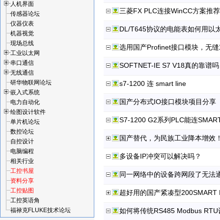
人机界面
三菱FX PLC连接WinCC方案推荐
传感器论坛
仪器仪表
DL/T645协议的电能表如何用
机器视觉
现场总线
选用国产Profinet接口模块，无
工业以太网
串口通信
SOFTNET-IE S7 V18真的靠谱
无线通信
研华物联网论坛
s7-1200 连 smart line
嵌入式系统
国产分布式IO接口模块项目分享
电力自动化
绘图设计软件
S7-1200 G2系列PLC能连SMA
单片机论坛
数控论坛
国产替代，为民族工业降本增效
自控设计
电脑编程
多设备IP冲突可以解决吗？
相关行业
工控书屋
同一网络中的设备跨网段了无法
资料分享
工控贴图
超好用的国产紧凑型200SMART 
工控英语角
福禄克FLUKE技术论坛
如何将传统RS485 Modbus RTU