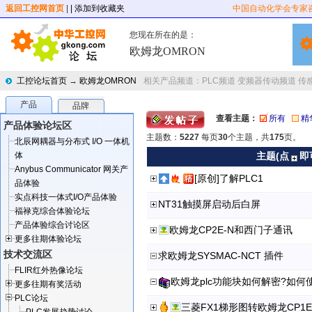
返回工控网首页
|
| 添加到收藏夹
中国自动化学会专家
您现在所在的是：
欧姆龙OMRON
工控论坛首页
→
欧姆龙OMRON
相关产品频道：
PLC频道
变频器传动频道
传
产品
品牌
查看主题：
所有
精
产品体验论坛区
主题数：
5227
每页
30
个主题，共
175
页。
北辰网耦器与分布式 I/O 一体机
体
主题(点
即
Anybus Communicator 网关产
[原创]了解PLC1
品体验
实点科技一体式I/O产品体验
NT31触摸屏启动后白屏
福禄克综合体验论坛
产品体验综合讨论区
欧姆龙CP2E-N和西门子通讯
更多往期体验论坛
技术交流区
求欧姆龙SYSMAC-NCT 插件
FLIR红外热像论坛
欧姆龙plc功能块如何解密?如
更多往期有奖活动
PLC论坛
三菱FX1梯形图转欧姆龙CP