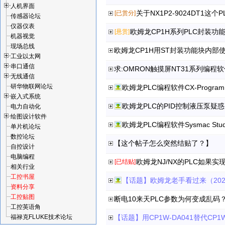
人机界面
[已赏分]
传感器论坛
仪器仪表
欧姆龙CP1H系列PLC封装
[悬赏]
机器视觉
现场总线
欧姆龙CP1H用ST封装功能块内部
工业以太网
串口通信
求:OMRON触摸屏NT31系列编程
无线通信
研华物联网论坛
欧姆龙PLC编程软件CX-Program
嵌入式系统
欧姆龙PLC的PID控制液压泵疑惑
电力自动化
绘图设计软件
欧姆龙PLC编程软件Sysmac Stud
单片机论坛
数控论坛
【这个帖子怎么突然结贴了？】
自控设计
电脑编程
欧姆龙NJ/NX的PLC如果
[已结贴]
相关行业
工控书屋
【话题】欧姆龙老手看过来（2025
资料分享
工控贴图
断电10来天PLC参数为何变成乱码
工控英语角
福禄克FLUKE技术论坛
【话题】用CP1W-DA041替代CP1W