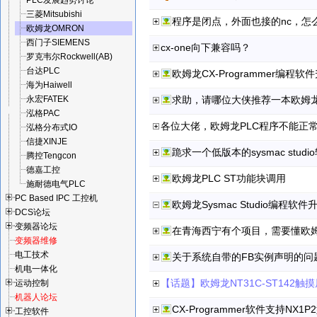
PLC发展趋势讨论
三菱Mitsubishi
程序是闭点，外面也接的nc，怎
欧姆龙OMRON
西门子SIEMENS
cx-one向下兼容吗？
罗克韦尔Rockwell(AB)
台达PLC
欧姆龙CX-Programmer编程软
海为Haiwell
永宏FATEK
求助，请哪位大侠推荐一本欧姆龙
泓格PAC
各位大佬，欧姆龙PLC程序不能正
泓格分布式IO
信捷XINJE
跪求一个低版本的sysmac stud
腾控Tengcon
德嘉工控
欧姆龙PLC ST功能块调用
施耐德电气PLC
PC Based IPC 工控机
欧姆龙Sysmac Studio编程软件
DCS论坛
变频器论坛
在青海西宁有个项目，需要懂欧姆
变频器维修
电工技术
关于系统自带的FB实例声明的问
机电一体化
运动控制
机器人论坛
CX-Programmer软件支持NX1
工控软件