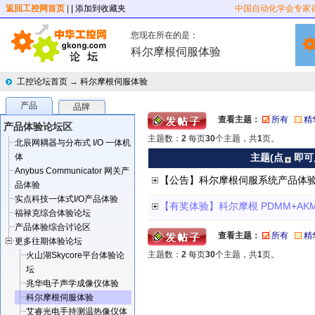
返回工控网首页
|
| 添加到收藏夹
中国自动化学会专家
您现在所在的是：
科尔摩根伺服体验
工控论坛首页
→
科尔摩根伺服体验
产品
品牌
查看主题：
所有
精
产品体验论坛区
主题数：
2
每页
30
个主题，共
1
页。
北辰网耦器与分布式 I/O 一体机
体
主题(点
即可
Anybus Communicator 网关产
【公告】科尔摩根伺服系统产品体
品体验
实点科技一体式I/O产品体验
福禄克综合体验论坛
产品体验综合讨论区
查看主题：
所有
精
更多往期体验论坛
主题数：
2
每页
30
个主题，共
1
页。
火山湖Skycore平台体验论
坛
兆华电子声学成像仪体验
科尔摩根伺服体验
艾睿光电手持测温热像仪体