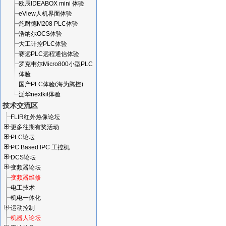
欧辰IDEABOX mini 体验
eView人机界面体验
施耐德M208 PLC体验
浩纳尔OCS体验
大工计控PLC体验
赛远PLC远程通信体验
罗克韦尔Micro800小型PLC
体验
国产PLC体验(海为腾控)
泛华nextkit体验
技术交流区
FLIR红外热像论坛
更多往期有奖活动
PLC论坛
PC Based IPC 工控机
DCS论坛
变频器论坛
变频器维修
电工技术
机电一体化
运动控制
机器人论坛