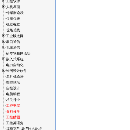
工控软件
人机界面
传感器论坛
仪器仪表
机器视觉
现场总线
工业以太网
串口通信
无线通信
研华物联网论坛
嵌入式系统
电力自动化
绘图设计软件
单片机论坛
数控论坛
自控设计
电脑编程
相关行业
工控书屋
资料分享
工控贴图
工控英语角
福禄克FLUKE技术论坛