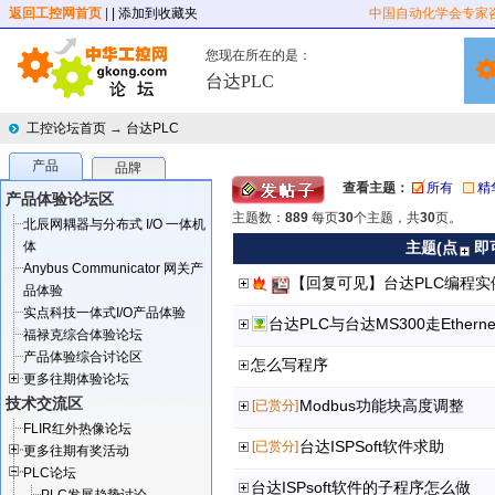
返回工控网首页
|
| 添加到收藏夹
中国自动化学会专家
您现在所在的是：
台达PLC
工控论坛首页
→
台达PLC
产品
品牌
查看主题：
所有
精
产品体验论坛区
主题数：
889
每页
30
个主题，共
30
页。
北辰网耦器与分布式 I/O 一体机
体
主题(点
即
Anybus Communicator 网关产
【回复可见】台达PLC编程实例
品体验
实点科技一体式I/O产品体验
台达PLC与台达MS300走Ethern
福禄克综合体验论坛
产品体验综合讨论区
怎么写程序
更多往期体验论坛
技术交流区
Modbus功能块高度调整
[已赏分]
FLIR红外热像论坛
台达ISPSoft软件求助
[已赏分]
更多往期有奖活动
PLC论坛
台达ISPsoft软件的子程序怎么做