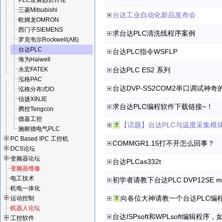
PLC发展趋势讨论
三菱Mitsubishi
台达工业自动化新品发布会
欧姆龙OMRON
西门子SIEMENS
求台达PLC清洗线程序案例
罗克韦尔Rockwell(AB)
台达PLC
台达PLC指令WSFLP
海为Haiwell
永宏FATEK
台达PLC ES2 系列
泓格PAC
台达DVP-SS2COM2串口调试神奇
泓格分布式IO
信捷XINJE
求台达PLC编程软件下载链接~！
腾控Tengcon
德嘉工控
【话题】台达PLC与温度采集模块m
施耐德电气PLC
PC Based IPC 工控机
COMMGR1.15打不开怎么回事？
DCS论坛
变频器论坛
台达PLCas332t
变频器维修
电工技术
初学者请教下台达PLC DVP12SE m
机电一体化
运动控制
机器人论坛
台达ISPsoft和WPLsoft编辑程
工控软件