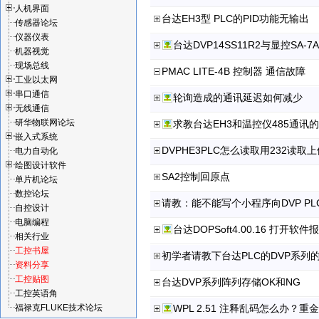
人机界面
台达EH3型 PLC的PID功能无输出
传感器论坛
仪器仪表
台达DVP14SS11R2与显控SA
机器视觉
现场总线
PMAC LITE-4B 控制器 通信故障
工业以太网
串口通信
轮询造成的通讯延迟如何减少
无线通信
研华物联网论坛
求教台达EH3和温控仪485通讯
嵌入式系统
DVPHE3PLC怎么读取用232读取
电力自动化
绘图设计软件
SA2控制回原点
单片机论坛
数控论坛
请教：能不能写个小程序向DVP P
自控设计
电脑编程
相关行业
工控书屋
初学者请教下台达PLC的DVP系列的
资料分享
工控贴图
台达DVP系列阵列存储OK和NG
工控英语角
福禄克FLUKE技术论坛
WPL 2.51 注释乱码怎么办？重