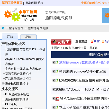
返回工控网首页
|
| 添加到收藏夹
中国自动化学会专家
您现在所在的是：
施耐德电气伺服
工控论坛首页
→
施耐德电气伺服
产品
品牌
查看主题：
所有
精
产品体验论坛区
主题数：
115
每页
30
个主题，共
4
页。
北辰网耦器与分布式 I/O 一体机
体
主题(点
即
Anybus Communicator 网关产
施耐德somove数据线驱动问题
品体验
实点科技一体式I/O产品体验
拷贝来的 somove软件不能安装
福禄克综合体验论坛
产品体验综合讨论区
LXM26/28伺服最近相关固件升
更多往期体验论坛
技术交流区
施耐德电气Lexium 16D DTM下载
FLIR红外热像论坛
ATV71编码器闭环位置控制的两
更多往期有奖活动
PLC论坛
本土化研发生产成就“青胜于蓝”的施