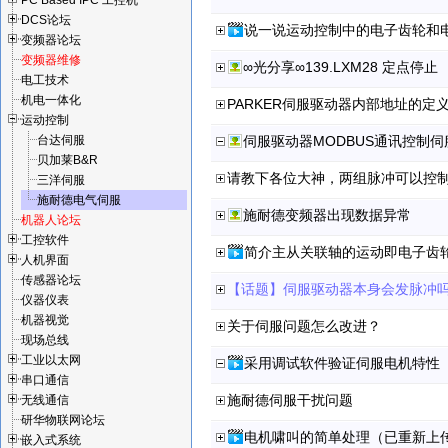
PC Based IPC 工控机
DCS论坛
说一说运动控制中的电子齿轮和
变频器论坛
变频器维修
∞光分享∞139.LXM28 定点停止
电工技术
机电一体化
PARKER伺服驱动器内部地址的定
运动控制
台达伺服
伺服驱动器MODBUS通讯控制
贝加莱B&R
请教下各位大神，两组脉冲可以控
三洋伺服
施耐德电气伺服
施耐德变频器出现数据异常
机器人论坛
工控软件
简介主从关联轴的运动即电子齿
人机界面
传感器论坛
【话题】伺服驱动器本身会发脉冲吗?（
仪器仪表
机器视觉
关于伺服问题怎么改进？
现场总线
工业以太网
采用调试软件验证伺服电机特性
串口通信
施耐德伺服干扰问题
无线通信
研华物联网论坛
电机啸叫的简单处理（已重新上
嵌入式系统