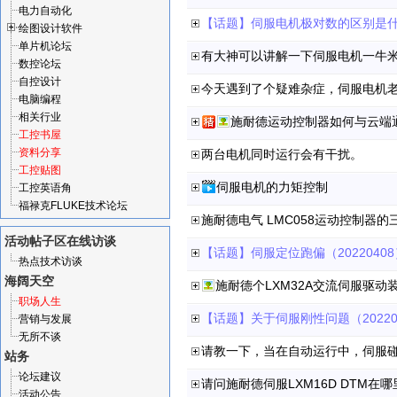
电力自动化
【话题】伺服电机极对数的区别是什么
绘图设计软件
单片机论坛
有大神可以讲解一下伺服电机一牛
数控论坛
自控设计
今天遇到了个疑难杂症，伺服电机
电脑编程
相关行业
施耐德运动控制器如何与云端
工控书屋
资料分享
两台电机同时运行会有干扰。
工控贴图
伺服电机的力矩控制
工控英语角
福禄克FLUKE技术论坛
施耐德电气 LMC058运动控制器的
活动帖子区
在线访谈
【话题】伺服定位跑偏（20220408
热点技术访谈
海阔天空
施耐德个LXM32A交流伺服驱动
职场人生
【话题】关于伺服刚性问题（20220
营销与发展
无所不谈
请教一下，当在自动运行中，伺服
站务
论坛建议
请问施耐德伺服LXM16D DTM
活动公告