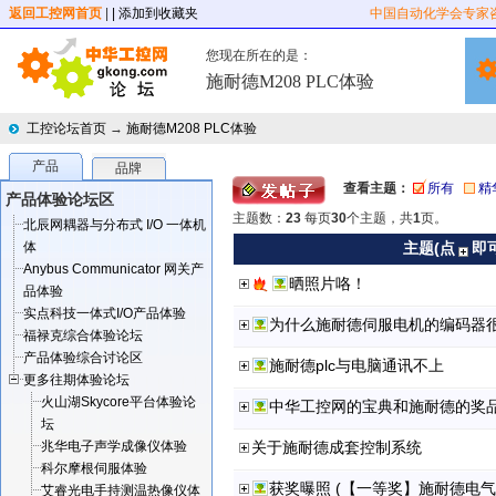
返回工控网首页
|
| 添加到收藏夹
中国自动化学会专家
您现在所在的是：
施耐德M208 PLC体验
工控论坛首页
→
施耐德M208 PLC体验
产品
品牌
查看主题：
所有
精
产品体验论坛区
主题数：
23
每页
30
个主题，共
1
页。
北辰网耦器与分布式 I/O 一体机
体
主题(点
即
Anybus Communicator 网关产
晒照片咯！
品体验
实点科技一体式I/O产品体验
为什么施耐德伺服电机的编码器
福禄克综合体验论坛
产品体验综合讨论区
施耐德plc与电脑通讯不上
更多往期体验论坛
火山湖Skycore平台体验论
中华工控网的宝典和施耐德的奖
坛
兆华电子声学成像仪体验
关于施耐德成套控制系统
科尔摩根伺服体验
艾睿光电手持测温热像仪体