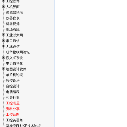
工控软件
人机界面
传感器论坛
仪器仪表
机器视觉
现场总线
工业以太网
串口通信
无线通信
研华物联网论坛
嵌入式系统
电力自动化
绘图设计软件
单片机论坛
数控论坛
自控设计
电脑编程
相关行业
工控书屋
资料分享
工控贴图
工控英语角
福禄克FLUKE技术论坛