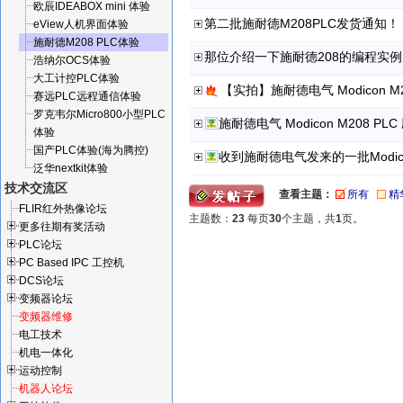
欧辰IDEABOX mini 体验
第二批施耐德M208PLC发货通知！
eView人机界面体验
施耐德M208 PLC体验
那位介绍一下施耐德208的编程实
浩纳尔OCS体验
大工计控PLC体验
【实拍】施耐德电气 Modicon M2
赛远PLC远程通信体验
罗克韦尔Micro800小型PLC
施耐德电气 Modicon M208 
体验
国产PLC体验(海为腾控)
泛华nextkit体验
技术交流区
查看主题：
所有
精
FLIR红外热像论坛
主题数：
23
每页
30
个主题，共
1
页。
更多往期有奖活动
PLC论坛
PC Based IPC 工控机
DCS论坛
变频器论坛
变频器维修
电工技术
机电一体化
运动控制
机器人论坛