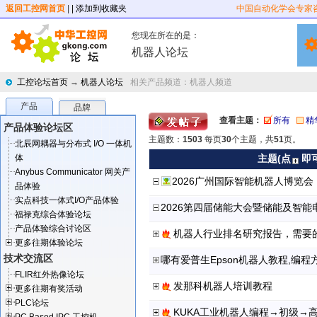
返回工控网首页
|
| 添加到收藏夹
中国自动化学会专家
您现在所在的是：
机器人论坛
工控论坛首页
→
机器人论坛
相关产品频道：
机器人频道
产品
品牌
查看主题：
所有
精
产品体验论坛区
主题数：
1503
每页
30
个主题，共
51
页。
北辰网耦器与分布式 I/O 一体机
体
主题(点
即
Anybus Communicator 网关产
2026广州国际智能机器人博览会
品体验
实点科技一体式I/O产品体验
2026第四届储能大会暨储能及智
福禄克综合体验论坛
产品体验综合讨论区
机器人行业排名研究报告，需要
更多往期体验论坛
技术交流区
哪有爱普生Epson机器人教程,编程
FLIR红外热像论坛
发那科机器人培训教程
更多往期有奖活动
PLC论坛
KUKA工业机器人编程→初级→