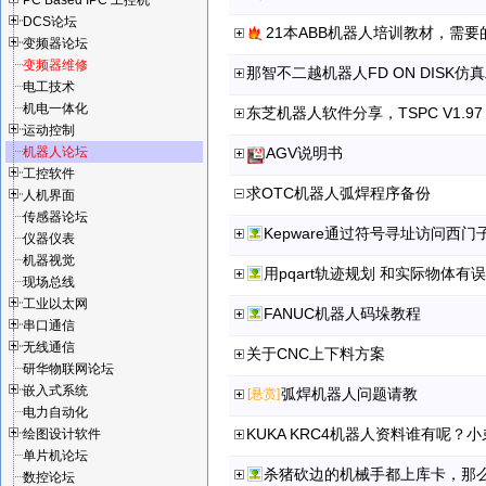
PC Based IPC 工控机
DCS论坛
21本ABB机器人培训教材，需
变频器论坛
变频器维修
那智不二越机器人FD ON DISK
电工技术
机电一体化
东芝机器人软件分享，TSPC V1.
运动控制
机器人论坛
AGV说明书
工控软件
求OTC机器人弧焊程序备份
人机界面
传感器论坛
Kepware通过符号寻址访问西门
仪器仪表
机器视觉
用pqart轨迹规划 和实际物体有
现场总线
工业以太网
FANUC机器人码垛教程
串口通信
无线通信
关于CNC上下料方案
研华物联网论坛
嵌入式系统
弧焊机器人问题请教
[悬赏]
电力自动化
KUKA KRC4机器人资料谁有呢？
绘图设计软件
单片机论坛
杀猪砍边的机械手都上库卡，那
数控论坛