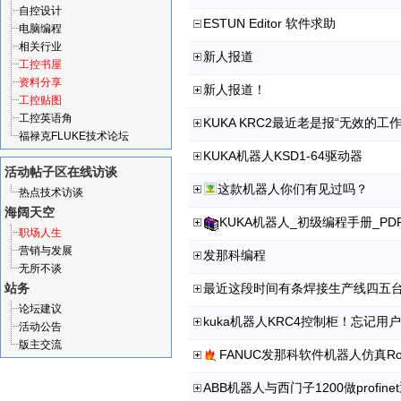
自控设计
ESTUN Editor 软件求助
电脑编程
相关行业
新人报道
工控书屋
资料分享
新人报道！
工控贴图
工控英语角
KUKA KRC2最近老是报“无效的
福禄克FLUKE技术论坛
KUKA机器人KSD1-64驱动器
活动帖子区
在线访谈
这款机器人你们有见过吗？
热点技术访谈
海阔天空
KUKA机器人_初级编程手册_PD
职场人生
营销与发展
发那科编程
无所不谈
站务
论坛建议
kuka机器人KRC4控制柜！忘记
活动公告
版主交流
ABB机器人与西门子1200做profin