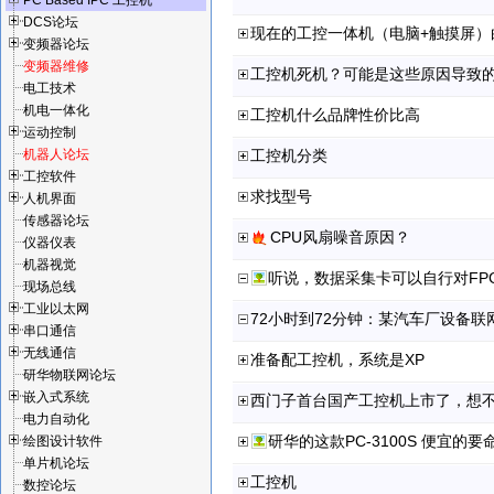
PC Based IPC 工控机
DCS论坛
现在的工控一体机（电脑+触摸屏）
变频器论坛
变频器维修
工控机死机？可能是这些原因导致
电工技术
机电一体化
工控机什么品牌性价比高
运动控制
机器人论坛
工控机分类
工控软件
求找型号
人机界面
传感器论坛
CPU风扇噪音原因？
仪器仪表
机器视觉
听说，数据采集卡可以自行对FP
现场总线
工业以太网
72小时到72分钟：某汽车厂设备
串口通信
无线通信
准备配工控机，系统是XP
研华物联网论坛
嵌入式系统
西门子首台国产工控机上市了，想
电力自动化
研华的这款PC-3100S 便宜的要
绘图设计软件
单片机论坛
工控机
数控论坛