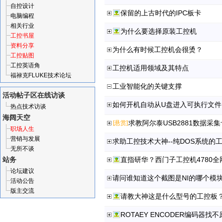
自控设计
保留的上古时代的IPC板卡
电脑编程
相关行业
为什么要选择原装工控机
工控书屋
资料分享
为什么有时候工控机会很烫？
工控贴图
工控英语角
工控机适用领域及其特点
福禄克FLUKE技术论坛
工业智能化的关键支撑
活动帖子区
在线访谈
如何开机自动从U盘进入可执行文件
热点技术访谈
海阔天空
求教阿尔泰USB2881数据采
[悬赏]
职场人生
营销与发展
求助工控技术大神--纯DOS系统的
无所不谈
站务
直指研华？西门子工控机4780
论坛建议
请问谁知道这个截图是NI的哪个模
活动公告
版主交流
请教大神这是什么型号的工控板
ROTAEY ENCODER编码器找