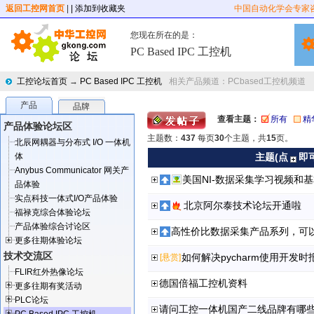
返回工控网首页
|
| 添加到收藏夹
中国自动化学会专家
您现在所在的是：
PC Based IPC 工控机
工控论坛首页
→
PC Based IPC 工控机
相关产品频道：
PCbased工控机频道
产品
品牌
查看主题：
所有
精
产品体验论坛区
主题数：
437
每页
30
个主题，共
15
页。
北辰网耦器与分布式 I/O 一体机
体
主题(点
即
Anybus Communicator 网关产
美国NI-数据采集学习视频和
品体验
实点科技一体式I/O产品体验
北京阿尔泰技术论坛开通啦
福禄克综合体验论坛
产品体验综合讨论区
高性价比数据采集产品系列，可
更多往期体验论坛
技术交流区
如何解决pycharm使用开发时
[悬赏]
FLIR红外热像论坛
德国倍福工控机资料
更多往期有奖活动
PLC论坛
请问工控一体机国产二线品牌有哪