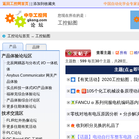
返回工控网首页
|
| 添加到收藏夹
中国自动化学会专家
您现在所在的是：
工控贴图
工控论坛首页
→
工控贴图
产品
品牌
查看主题：
所有
精
产品体验论坛区
主题数：
599
每页
30
个主题，共
20
页。
北辰网耦器与分布式 I/O 一体机
体
主题(点
即
Anybus Communicator 网关产
【有奖活动】2020工控贴图，
品体验
实点科技一体式I/O产品体验
105个化工机械设备原理动
福禄克综合体验论坛
产品体验综合讨论区
FANCU α 系列伺服电机编码器
更多往期体验论坛
技术交流区
零线对地有电压原因分析 + 分步解
FLIR红外热像论坛
收到积分兑换的礼品了
更多往期有奖活动
PLC论坛
【话题】电动自行车整车电路（202