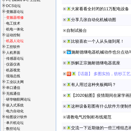
PC Based IPC 工控机
DCS论坛
大家看看全封闭的11万配电设备
变频器论坛
变频器维修
分享几张自动化机械动图
电工技术
机电一体化
自制试验台
运动控制
机器人论坛
比较喜欢一个人从头做到尾！
工控软件
施耐德继电器机械动作也分点动
人机界面
传感器论坛
拆解正宗施耐德继电器底座
仪器仪表
机器视觉
【话题】 多图实拍，纺纱工
现场总线
工业以太网
有人用过这种夹板阀吗？
串口通信
无线通信
【2020贴图】疫情期间在家学画
研华物联网论坛
嵌入式系统
这种设备彩图有什么软件方便制
电力自动化
请教电气控制柜布线规范
绘图设计软件
单片机论坛
交流一下近期做的一些三维组态
数控论坛