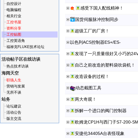
自控设计
感受下国人配线精神！
电脑编程
相关行业
国货伺服脉冲控制同步
工控书屋
资料分享
超级工厂的厂房！
工控贴图
工控英语角
以色列ACS控制器ES+/ES-
福禄克FLUKE技术论坛
发现了一只质量很好又小巧的24V
活动帖子区
在线访谈
自己之前改造的塑料袋吹袋机！
热点技术访谈
海阔天空
改造设备的过程！
职场人生
营销与发展
动态截图工具
无所不谈
站务
两大奇观！
论坛建议
拆解一个进口的阀门控制器
活动公告
版主交流
欧姆龙CP1H与西门子S7-200-
安捷伦34405A台表怪现象