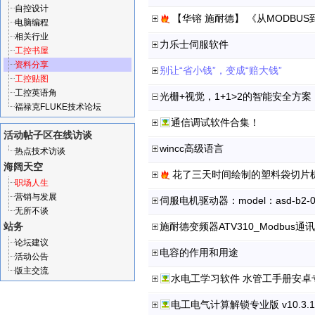
自控设计
【华镕 施耐德】 《从MODBU
电脑编程
相关行业
力乐士伺服软件
工控书屋
资料分享
别让“省小钱”，变成“赔大钱”
工控贴图
工控英语角
光栅+视觉，1+1>2的智能安全方案
福禄克FLUKE技术论坛
通信调试软件合集！
活动帖子区
在线访谈
wincc高级语言
热点技术访谈
海阔天空
花了三天时间绘制的塑料袋切片
职场人生
营销与发展
伺服电机驱动器：model：asd-b2-
无所不谈
站务
施耐德变频器ATV310_Modbus
论坛建议
电容的作用和用途
活动公告
版主交流
水电工学习软件 水管工手册安卓
电工电气计算解锁专业版 v10.3.