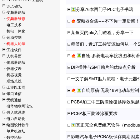
PC Based IPC 工控机
DCS论坛
分享76本西门子PLC电子书籍
变频器论坛
变频器维修
变频器合集----不下你一定后悔
电工技术
机电一体化
某鱼买的plc入门教程，分享一下
运动控制
机器人论坛
师傅们，近1T工控资源如何从一个S
工控软件
自绘-多菱电动车接线图和柯
人机界面
传感器论坛
DIP插件与SMT贴片的优缺点分析
仪器仪表
机器视觉
一文了解SMT贴片流程：电子元器件
现场总线
工业以太网
自绘原稿-无刷48V电动车控制器(A
串口通信
无线通信
PCBA加工中三防漆涂覆越厚效果
研华物联网论坛
嵌入式系统
PCBA板三防漆涂覆要求
电力自动化
真正完全免费组态软件（modbus_
绘图设计软件
单片机论坛
影响汽车电子PCBA板保存周期因素
数控论坛