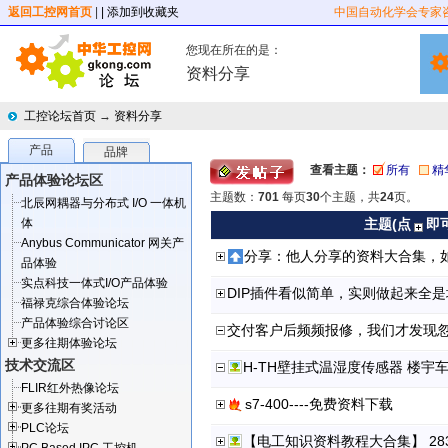
返回工控网首页
|
| 添加到收藏夹
中国自动化学会专家
您现在所在的是：
资料分享
工控论坛首页
→
资料分享
产品
品牌
查看主题：
所有
精
产品体验论坛区
主题数：
701
每页
30
个主题，共
24
页。
北辰网耦器与分布式 I/O 一体机
体
主题(点
即
Anybus Communicator 网关产
分享：他人分享的资料大合集，
品体验
实点科技一体式I/O产品体验
DIP插件看似简单，实则做起来全
福禄克综合体验论坛
产品体验综合讨论区
交付客户后频频报修，我们才发现忽
更多往期体验论坛
技术交流区
H-TH壁挂式温湿度传感器 楼
FLIR红外热像论坛
s7-400----免费资料下载
更多往期有奖活动
PLC论坛
【电工知识资料教程大合集】 283.