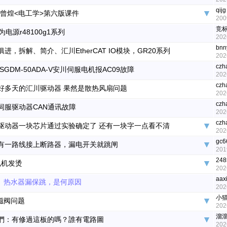
qijg
曾煌<电工学>第六版课件
200
竞
为电源r48100g1系列
202
bnn
俱进，拆解、简介、汇川EtherCAT IO模块，GR20系列
202
czha
SGDM-50ADA-V安川伺服电机报AC09故障
202
czha
好多天的汇川驱动器 果然是散热风扇问题
202
czha
伺服驱动器CAN通讯故障
202
czha
驱动器一块芯片通过实验确定了 还有一块字一点看不清
202
gc6
有一路线接上断路器，漏电开关就跳闸
201
248
电机发烫
202
aax
】热水器漏保跳，是何原因
202
小猫
磁阀问题
202
溜溜
們：有修過這板的嗎？誰有電路圖
202