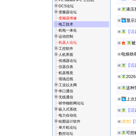
PC Based IPC 工控机
DCS论坛
液压
变频器论坛
变频器维修
显示
电工技术
机电一体化
【话
运动控制
机器人论坛
被
工控软件
电烙铁
人机界面
传感器论坛
【话
仪器仪表
机器视觉
20
现场总线
工业以太网
这种
串口通信
无线通信
上次
研华物联网论坛
嵌入式系统
【话
电力自动化
【
绘图设计软件
[悬赏]
单片机论坛
可控
数控论坛