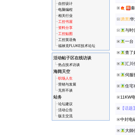
自控设计
秦
电脑编程
相关行业
华
[悬赏]
工控书屋
资料分享
与时
工控贴图
工控英语角
一台 
福禄克FLUKE技术论坛
查了
活动帖子区
在线访谈
汇川
热点技术访谈
海阔天空
伺服
职场人生
营销与发展
住宅
无所不谈
站务
11KW
论坛建议
【话题
活动公告
版主交流
中封电
大師