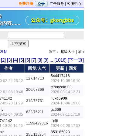
免费注册
广告服务
|
客服中心
发帖
版主：
超级大手
|
qlin
[2]
[3]
[4]
[5]
[6]
[7]
[8]
[9]
...
[1016]
[下一页]
作者
回复/人气
更新｜回复
烟
544417416
127/14713
0-02-24 23:12
2024-10-09 16:10
terencelo111
206/67366
2-01-08 10:46
2026-03-14 12:21
741142
liuxd6909
319/78731
2-05-20 11:29
2024-10-06 19:00
fy
gc666
622/76211
9-02-04 09:35
2024-07-11 17:19
741142
白华
1159/429816
1-10-20 16:46
2024-06-20 17:53
czh
853185023
255/115254