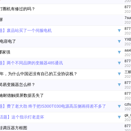
200
877
打圈机有修过的吗？
202
7su
屏
202
877
题】废品站买了一个伺服电机
202
YX
电容电了
202
aax
哪家强
202
877
题】两个不同品牌的变频器485通讯
202
三
26年，为什么中国还没有自己的工业协议栈？
202
877
简易变频器怎么样？
202
877
施耐德触摸屏数据丢失了
202
czha
题】费了老大劲 终于把IS300T030电源高压侧画得差不多了
202
gk_
话题】这个指示灯老是坏
202
877
硅调压器方框图
202