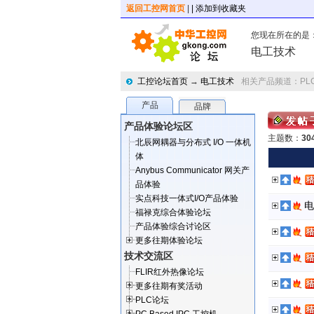
返回工控网首页
|
| 添加到收藏夹
您现在所在的是
电工技术
工控论坛首页
→
电工技术
相关产品频道：
PL
产品
品牌
产品体验论坛区
主题数：
30
北辰网耦器与分布式 I/O 一体机
体
Anybus Communicator 网关产
品体验
实点科技一体式I/O产品体验
电
福禄克综合体验论坛
产品体验综合讨论区
更多往期体验论坛
技术交流区
FLIR红外热像论坛
更多往期有奖活动
PLC论坛