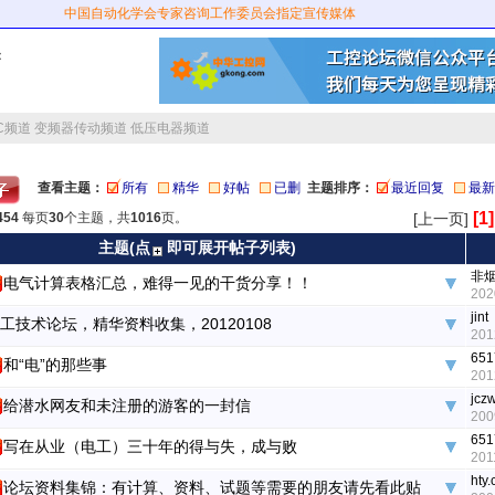
中国自动化学会专家咨询工作委员会指定宣传媒体
：
C频道
变频器传动频道
低压电器频道
查看主题：
所有
精华
好帖
已删
主题排序：
最近回复
最新
[1]
454
每页
30
个主题，共
1016
页。
[上一页]
主题(点
即可展开帖子列表)
非
电气计算表格汇总，难得一见的干货分享！！
202
jint
工技术论坛，精华资料收集，20120108
201
651
和“电”的那些事
201
jczw
给潜水网友和未注册的游客的一封信
200
651
写在从业（电工）三十年的得与失，成与败
201
hty.
论坛资料集锦：有计算、资料、试题等需要的朋友请先看此贴