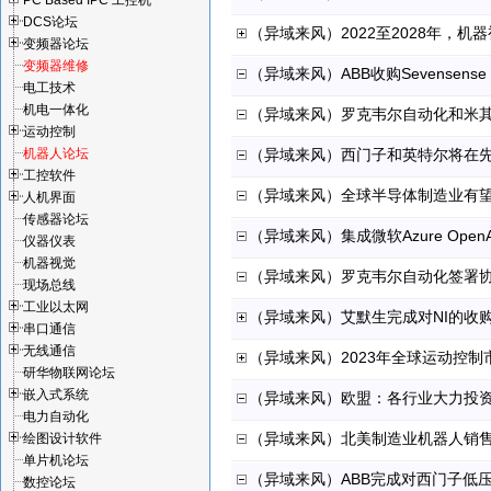
PC Based IPC 工控机
DCS论坛
（异域来风）2022至2028年，机
变频器论坛
变频器维修
电工技术
机电一体化
（异域来风）罗克韦尔自动化和米
运动控制
机器人论坛
（异域来风）西门子和英特尔将在
工控软件
（异域来风）全球半导体制造业有望
人机界面
传感器论坛
仪器仪表
机器视觉
（异域来风）罗克韦尔自动化签署协议
现场总线
工业以太网
（异域来风）艾默生完成对NI的收
串口通信
无线通信
（异域来风）2023年全球运动控制
研华物联网论坛
嵌入式系统
（异域来风）欧盟：各行业大力投
电力自动化
（异域来风）北美制造业机器人销售
绘图设计软件
单片机论坛
（异域来风）ABB完成对西门子低压
数控论坛