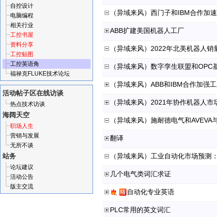
自控设计
（异域来风）西门子和IBM合作加
电脑编程
相关行业
ABB扩建美国机器人工厂
工控书屋
资料分享
（异域来风）2022年北美机器人销
工控贴图
工控英语角
（异域来风）数字孪生联盟和OPC
福禄克FLUKE技术论坛
（异域来风）ABB和IBM合作加强
活动帖子区
在线访谈
（异域来风）2021年协作机器人市
热点技术访谈
海阔天空
职场人生
营销与发展
翻译
无所不谈
站务
（异域来风）工业自动化市场预测：20
论坛建议
几个电气类词汇求证
活动公告
版主交流
自动化专业英语
PLC常用的英文词汇