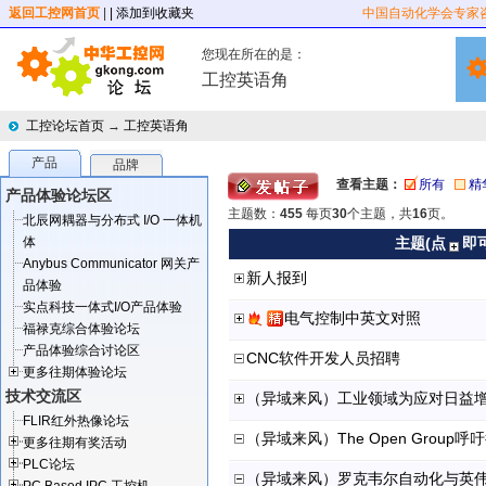
返回工控网首页
|
| 添加到收藏夹
中国自动化学会专家
您现在所在的是：
工控英语角
工控论坛首页
→
工控英语角
产品
品牌
查看主题：
所有
精
产品体验论坛区
主题数：
455
每页
30
个主题，共
16
页。
北辰网耦器与分布式 I/O 一体机
体
主题(点
即
Anybus Communicator 网关产
新人报到
品体验
实点科技一体式I/O产品体验
电气控制中英文对照
福禄克综合体验论坛
产品体验综合讨论区
CNC软件开发人员招聘
更多往期体验论坛
技术交流区
FLIR红外热像论坛
更多往期有奖活动
PLC论坛