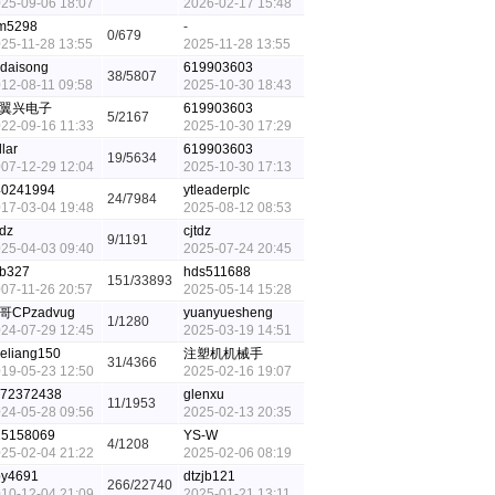
25-09-06 18:07
2026-02-17 15:48
zm5298
-
0/679
25-11-28 13:55
2025-11-28 13:55
daisong
619903603
38/5807
12-08-11 09:58
2025-10-30 18:43
翼兴电子
619903603
5/2167
22-09-16 11:33
2025-10-30 17:29
llar
619903603
19/5634
07-12-29 12:04
2025-10-30 17:13
40241994
ytleaderplc
24/7984
17-03-04 19:48
2025-08-12 08:53
tdz
cjtdz
9/1191
25-04-03 09:40
2025-07-24 20:45
yb327
hds511688
151/33893
07-11-26 20:57
2025-05-14 15:28
哥CPzadvug
yuanyuesheng
1/1280
24-07-29 12:45
2025-03-19 14:51
eliang150
注塑机机械手
31/4366
19-05-23 12:50
2025-02-16 19:07
172372438
glenxu
11/1953
24-05-28 09:56
2025-02-13 20:35
25158069
YS-W
4/1208
25-02-04 21:22
2025-02-06 08:19
py4691
dtzjb121
266/22740
10-12-04 21:09
2025-01-21 13:11