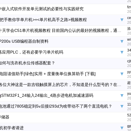
20
f
会中嵌入式软件开发单元测试的必要性与实践研究
20
ce
手把手教你学单片机>+<单片机高手之路>视频教程
20
添
郭天祥十天学会C51单片机视频教程 目前国内公认的最好的视频教程，通俗易懂，容易上手，非常适合初学者，被大量的培训机构采用。 只要你认真看，认真听，保证十天让你学会单片机应用和C语言编程。 全部资料
20
wi
SP200s USB编程器自制资料
20
3
练应用PLC，还有必要学习单片机吗
20
cj
如何与洗衣机水位传感器配套？
20
y
电阻读值助手[绿色]实用 + 度量衡单位换算助手 [下载]
20
超
请教各位大神这是一款吉锐触摸屏上的芯片，不知道是什么型号的？在网上也收不到该型号，如哪位知道请告知，谢谢！
20
yu
STM32F1_24输入24输出_4路步进电机加减速源码
20
1
电池通过7805稳定到5v后接l293d为啥带动不了两个直流电机？
20
5
6存储器
20
g
机初学者请进
20