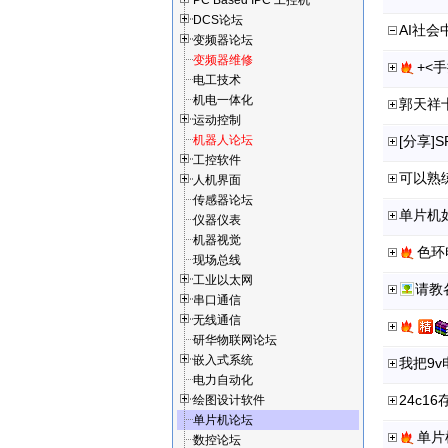
PC Based IPC 工控机
DCS论坛
AI社
变频器论坛
变频器维修
+<
电工技术
机电一体化
运动控制
机器人论坛
[分享]
工控软件
可以熟
人机界面
传感器论坛
单片机
仪器仪表
机器视觉
色环
现场总线
工业以太网
串口通信
无线通信
研华物联网论坛
嵌入式系统
我把9v
电力自动化
24c1
绘图设计软件
单片机论坛
单片
数控论坛