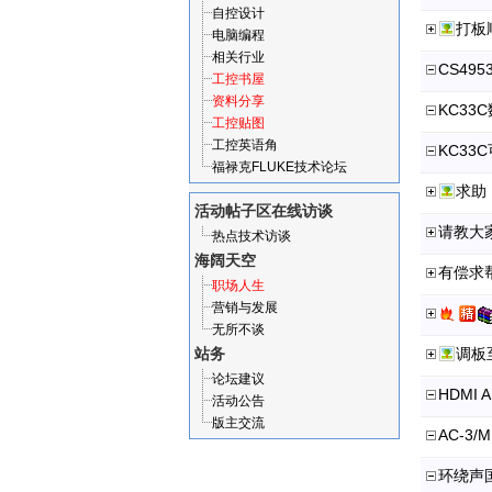
自控设计
打板
电脑编程
相关行业
工控书屋
资料分享
KC33
工控贴图
工控英语角
福禄克FLUKE技术论坛
求助
活动帖子区
在线访谈
请教大
热点技术访谈
海阔天空
有偿求
职场人生
营销与发展
无所不谈
站务
调板
论坛建议
活动公告
版主交流