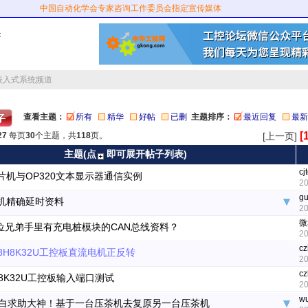
中国自动化学会专家咨询工作委员会指定宣传媒体
：
嵌入式系统频道
查看主题：
所有
精华
好帖
已删
主题排序：
最近回复
最新
[
27
每页
30
个主题，共
118
页。
[上一页]
主题(点
即可展开帖子列表)
cj
片机与OP320文本显示器通信实例
20
g
片机精确延时资料
20
微
位兄弟手里有充电桩模块的CAN总线资料？
20
cz
C8H8K32U工控板直流电机正反转
20
cz
H8K32U工控板输入端口测试
20
w
白求助大神！基于一台压茶机去复原另一台压茶机