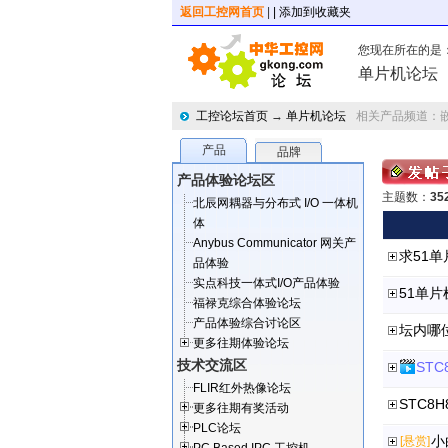
返回工控网首页
|
| 添加到收藏夹
您现在所在的是
单片机论坛
工控论坛首页
→
单片机论坛
相关产品频道：
产品
品牌
产品体验论坛区
主题数：
35
北辰网耦器与分布式 I/O 一体机
体
Anybus Communicator 网关产
求51单
品体验
实点科技一体式I/O产品体验
51单
福禄克综合体验论坛
产品体验综合讨论区
坛内哪
更多往期体验论坛
技术交流区
ST
FLIR红外热像论坛
STC8
更多往期有奖活动
PLC论坛
小
[悬赏]