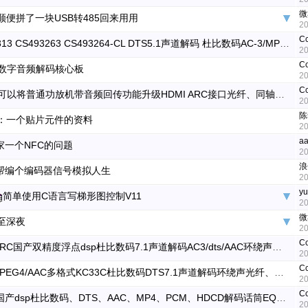
微
顺便拼了一块USB转485回来用用
20
C
CS495313 CS493263 CS493264-CL DTS5.1声道解码 杜比数码AC-3/MPEG4/AAC多格式，32UD多声道环绕声解码板33C双解码板
20
C
C数字音频解码核心板
20
C
KC33C可以将普通功放机带音频回传功能升级HDMI ARC接口光纤、同轴、 USB输入低成本方案
20
陈s
：一个贴片元件的资料
20
aa
家一个NFC的问题
20
浪
帮编个编码器信号模拟人生
20
yu
简单使用C语言写梯形图控制V11
20
微
至深夜
20
C
HDMI ARC国产双精度浮点dsp杜比数码7.1声道解码AC3/dts/AAC环绕声光纤、同轴、USB输入解码板KC33C
20
C
AC-3/MPEG4/AAC多格式KC33C杜比数码DTS7.1声道解码环绕声光纤、同轴、HDMI ARC、USB输入解码板
20
C
环绕声国产dsp杜比数码、DTS、AAC、MP4、PCM、HDCD解码话筒EQ音效HIFI混音PC影院光纤同轴44.1kHz, 48kHz和96kHz采样率方案
20