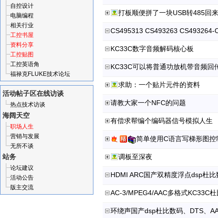
自控设计
打板顺便拼了一块USB转485回
电脑编程
相关行业
工控书屋
资料分享
KC33C数字音频解码核心板
工控贴图
工控英语角
福禄克FLUKE技术论坛
求助：一个贴片元件的资料
活动帖子区
在线访谈
请教大家一个NFC的问题
热点技术访谈
海阔天空
有偿求帮编个编码器信号模拟人生
职场人生
营销与发展
简单使用C语言写梯形图控制
无所不谈
站务
调板至深夜
论坛建议
活动公告
版主交流