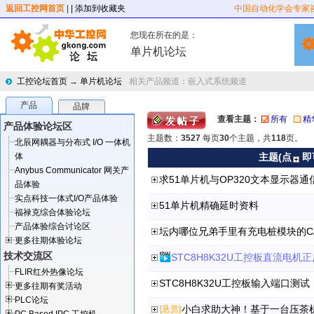
返回工控网首页
|
| 添加到收藏夹
中国自动化学会专家
您现在所在的是：
单片机论坛
工控论坛首页
→
单片机论坛
相关产品频道：
嵌入式系统频道
产品
品牌
查看主题：
所有
精
产品体验论坛区
主题数：
3527
每页
30
个主题，共
118
页。
北辰网耦器与分布式 I/O 一体机
体
主题(点
即
Anybus Communicator 网关产
求51单片机与OP320文本显示器通
品体验
实点科技一体式I/O产品体验
51单片机精确延时资料
福禄克综合体验论坛
产品体验综合讨论区
坛内哪位兄弟手里有充电桩模块的C
更多往期体验论坛
技术交流区
STC8H8K32U工控板直流电机
FLIR红外热像论坛
STC8H8K32U工控板输入端口测试
更多往期有奖活动
PLC论坛
小白求助大神！基于一台压茶
[悬赏]