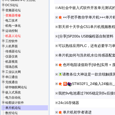
PC Based IPC 工控机
DCS论坛
AI社会中嵌入式软件开发单元测试
变频器论坛
变频器维修
+<手把手教你学单片机>+<单片
电工技术
机电一体化
运动控制
机器人论坛
[分享]SP200s USB编程器自制资料
工控软件
可以熟练应用PLC，还有必要学习
人机界面
传感器论坛
单片机如何与洗衣机水位传感器配
仪器仪表
机器视觉
色环电阻读值助手[绿色]实用 + 
现场总线
工业以太网
串口通信
无线通信
STM32F1_24输入24
研华物联网论坛
嵌入式系统
我把9v电池通过7805稳定到5v后
电力自动化
24c16存储器
绘图设计软件
单片机论坛
单片机初学者请进
数控论坛