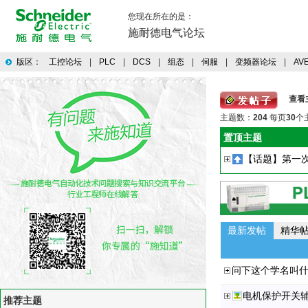
您现在所在的是：
施耐德电气论坛
版区：
工控论坛
|
PLC
|
DCS
|
组态
|
伺服
|
变频器论坛
|
AV
查看
主题数：
204
每页
30
个
置顶主题
最新发帖
精华
问下这个学名叫
电机保护开关
推荐主题