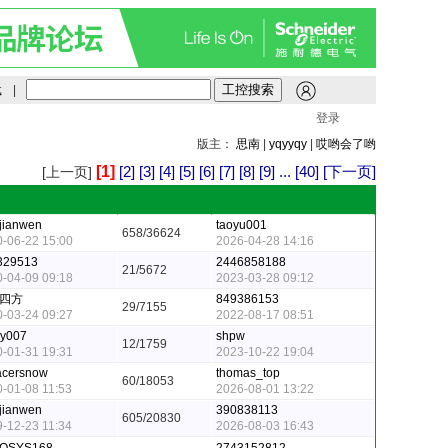
载
|
登录
版主：
思南
|
yqyyqy
|
哎哟会了哟
[1]
[2]
[3]
[4]
[5]
[6]
[7]
[8]
[9]
...
[40]
[下一页]
[上一页]
jianwen
taoyu001
658/36624
-06-22 15:00
2026-04-28 14:16
329513
2446858188
21/5672
-04-09 09:18
2023-03-28 09:12
四方
849386153
29/7155
-03-24 09:27
2022-08-17 08:51
cy007
shpw
12/1759
-01-31 19:31
2023-10-22 19:04
acersnow
thomas_top
60/18053
-01-08 11:53
2026-08-01 13:22
jianwen
390838113
605/20830
-12-23 11:34
2026-08-03 16:43