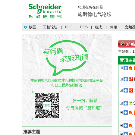
您现在所在的是：
施耐德电气论坛
版区：
工控论坛
|
PLC
|
DCS
|
组态
|
伺服
|
变频
主题数：
1
置顶主
推荐主题