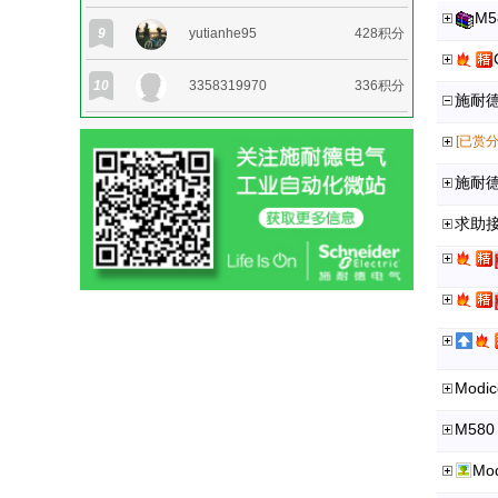
M5
9
yutianhe95
428积分
10
3358319970
336积分
施耐德
[已赏分
施耐德
求助
Modi
M58
M