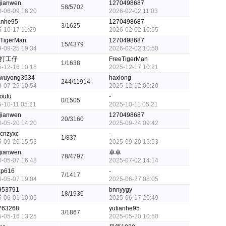
jianwen
1270498687
58/5702
-06-09 16:20
2026-02-02 11:03
anhe95
1270498687
3/1625
-10-17 11:29
2026-02-02 10:55
eTigerMan
1270498687
15/4379
-09-25 19:34
2026-02-02 10:50
打工仔
FreeTigerMan
1/1638
-12-16 10:18
2025-12-17 10:21
owuyong3534
haxiong
244/11914
-07-29 10:54
2025-12-12 06:20
oufu
-
0/1505
-10-11 05:21
2025-10-11 05:21
jianwen
1270498687
20/3160
-05-20 14:20
2025-09-24 09:42
cnzyxc
-
1/837
-09-20 15:53
2025-09-20 15:53
jianwen
卓卓
78/4797
-05-07 16:48
2025-07-02 14:14
xp616
-
7/1417
-05-07 19:04
2025-06-27 08:05
953791
bnnyygy
18/1936
-06-01 10:05
2025-06-17 20:49
763268
yutianhe95
3/1867
-05-16 13:25
2025-05-20 10:50