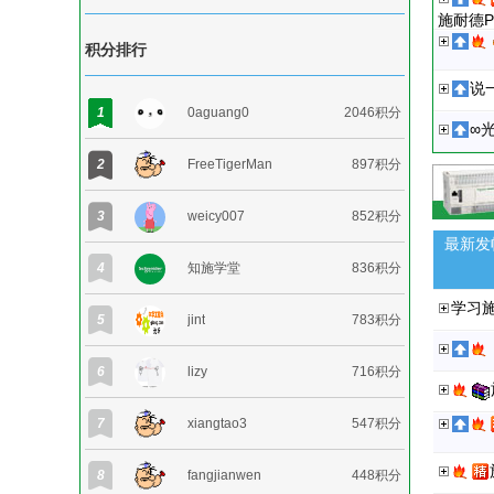
施耐德
积分排行
说
1
0aguang0
2046积分
∞光
2
FreeTigerMan
897积分
3
weicy007
852积分
最新发
4
知施学堂
836积分
学习施
5
jint
783积分
6
lizy
716积分
7
xiangtao3
547积分
8
fangjianwen
448积分