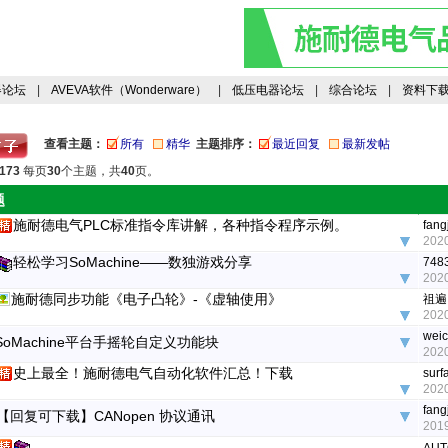
器论坛
|
AVEVA软件（Wonderware）
|
低压电器论坛
|
综合论坛
|
资料下
查看主题：
所有
精华
主题排序：
最近回复
最新发帖
173
每页
30
个主题，共
40
页。
题
施耐德电气PLC标准指令库讲解，各种指令程序示例。
fang
2020
轻松学习SoMachine——数独游戏分享
748
2020
施耐德同步功能《电子凸轮》-《虚轴使用》
祖遍
2020
wei
SoMachine平台手摇轮自定义功能块
2020
史上最全！施耐德电气自动化软件汇总！下载
surf
2020
fang
【回复可下载】CANopen 协议通讯
2019