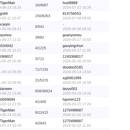
eTigerMan
huzi8989
10/4087
-08-23 18:24
2026-07-22 16:26
gn66
814756553
150/8263
-05-11 19:47
2026-07-08 09:05
caiyin
-
0/541
-06-06 08:43
2026-06-06 08:43
nyumou
guanyumou
3/682
-05-27 13:11
2026-05-27 15:03
5534042
gaoyingchun
4/1225
-05-25 15:27
2026-05-27 11:05
0368017
1240368017
3/712
-05-25 20:38
2026-05-26 20:59
doudou5181
71/7235
-09-15 09:29
2026-05-14 13:04
xyj0061999
31/5370
-06-16 09:06
2026-05-05 16:58
jianwen
taoyu001
658/36624
-06-22 15:00
2026-04-28 14:16
50009694
hgxmm123
4/1400
-03-12 21:55
2026-03-15 17:24
eTigerMan
1270498687
9/12415
-06-24 20:42
2026-02-02 11:03
eTigerMan
1270498687
4/2943
-07-23 10:29
2026-02-02 11:03