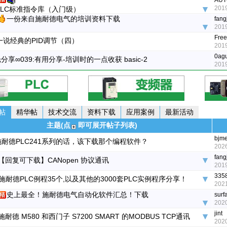
AUT
2019
PLC标准指令库（入门级）
一份来自施耐德电气的培训资料下载
fang
2019
Fre
一说经典的PID调节（四）
2019
0ag
分享∞039:有用分享-培训时的一点收获 basic-2
2019
帖
精华帖
技术交流
资料下载
应用案例
最新活动
主题(点
即可展开帖子列表)
bjme
耐德PLC241系列的话，该下载那个编程软件？
2026
fang
【回复可下载】CANopen 协议通讯
2019
335
施耐德PLC例程35个,以及其他的3000套PLC实例程序分享！
2021
史上最全！施耐德电气自动化软件汇总！下载
surf
2020
jint
施耐德 M580 和西门子 S7200 SMART 的MODBUS TCP通讯
2020