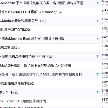
fang
Somachine平台温度控制解决方案，含例程和功能块手册
2020
yuti
德M100/200 PLC通讯的IO Scanner扫描
2025
Fre
从Modbus开始说现场总线（六）
2019
我是
触摸屏XBTOT5320
2025
xia
德SoMachine Basic软件使用培训手册(精)
2020
luoh
PLC调试找人
2025
fang
耐德电气PLC使用技巧精华汇总下载
2020
nzyx
18lda无24v输出，换了最下面的电源板也不起作用
2025
fang
回复可下载】施耐德电气PLC M218硬件和内存相关资料
2020
zuo
德伺服能用别家控制器么
2024
346
耐得PLC问题
2025
838
ine Expert V1.2如何注册激活码
2025