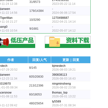
OSYS168
2743152812
31/9573
-11-24 12:38
2023-05-22 11:14
jianwen
-
179/14384
-11-22 14:56
2024-06-06 17:54
eTigerMan
1270498687
10/3290
-11-16 21:27
2022-04-21 14:14
uang0
-
9/1681
-11-03 10:54
2022-05-07 14:12
作者
回复/人气
更新｜回复
stech
bjmestech
8/145
-07-29 20:52
2026-08-03 19:21
jianwen
390838113
605/20830
-12-23 11:34
2026-08-03 16:43
8319970
ningminsheng
213/12396
-01-05 09:34
2026-08-02 23:58
acersnow
thomas_top
60/18053
-01-08 11:53
2026-08-01 13:22
ty5589
480/25654
-11-12 09:42
2026-07-31 08:34