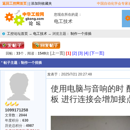
返回工控网首页
|
| 添加到收藏夹
中国自动化学会专家
您现在所在的是：
电工技术
工控论坛首页
→
电工技术
→ 浏览主题：
制作一个排插
[上一页]
[1]
[2]
[3]
[4]
[下一页]
回帖：
33
个，阅读：
1549
次
* 帖子主题：
制作一个排插
发表于：2025/7/21 20:27:48
使用电脑与音响的时 
板 进行连接会增加接
1099171258
文章数：
2044
年度积分：
630
历史总积分：
4987