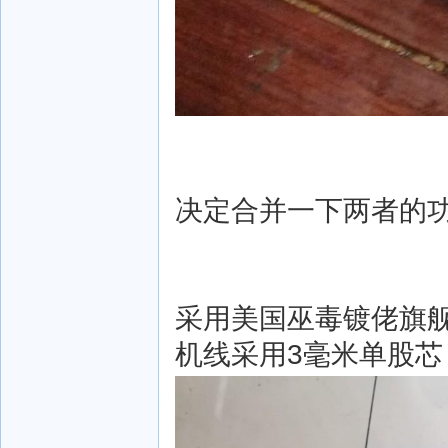
决定合并一下两者的
采用美国巫毒镀佬旗舰
机线采用3毫米单股芯 