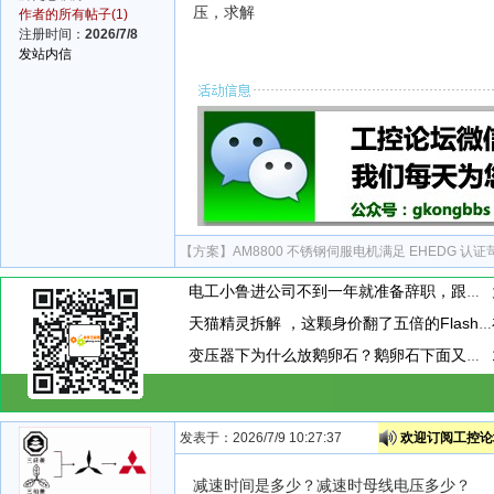
压，求解
作者的所有帖子(1)
注册时间：
2026/7/8
发站内信
【方案】
AM8800 不锈钢伺服电机满足 EHEDG 认
电工小鲁进公司不到一年就准备辞职，跟他聊天时。他说，现在上班天天混日子，学不到啥东西，准备辞职换工作。这个到底是为啥呢
天猫精灵拆解 ，这颗身价翻了五倍的Flash存储芯片，让我赚到了！
变压器下为什么放鹅卵石？鹅卵石下面又是啥？为什么要有水？
发表于：2026/7/9 10:27:37
欢迎订阅工控论坛
减速时间是多少？减速时母线电压多少？