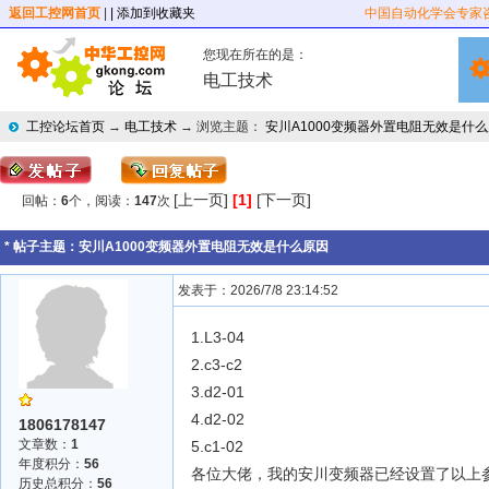
返回工控网首页
|
| 添加到收藏夹
中国自动化学会专家
您现在所在的是：
电工技术
工控论坛首页
→
电工技术
→ 浏览主题：
安川A1000变频器外置电阻无效是什
[上一页]
[1]
[下一页]
回帖：
6
个，阅读：
147
次
* 帖子主题：
安川A1000变频器外置电阻无效是什么原因
发表于：2026/7/8 23:14:52
1.L3-04
2.c3-c2
3.d2-01
4.d2-02
1806178147
文章数：
1
5.c1-02
年度积分：
56
各位大佬，我的安川变频器已经设置了以上参
历史总积分：
56