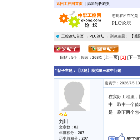
返回工控网首页
|
| 添加到收藏夹
您现在所在的是
PLC论坛
工控论坛首页
→
PLC论坛
→ 浏览主题：
【话
[上一页]
[1]
[下一页
回帖：
5
个，阅读：
268
次
* 帖子主题：
【话题】模拟量三取中问题
发表于：2026/7/6 13:
在实际工程里，
中，取中一个值
是，剩下两个怎
刘川
文章数：
82
年度积分：
207
历史总积分：
207
dlr
赞了该