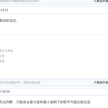
阳能电站与储能系统的动态调控
只看该作
24:23
都没听说过。
揍忍没催妹
舍黑
笨累
用红外热成像技术，成就卓越品质
只看该作
:00:56
无法判断，只能舍去最大值和最小值剩下的取平均值比较合适