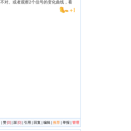
不对。或者观察2个信号的变化曲线，看
+1
者
|
赞
[0]
|
踩
[0]
|
引用
|
回复
|
编辑
|
推荐
|
举报
|
管理