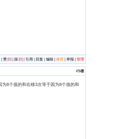
者
|
赞
[0]
|
踩
[0]
|
引用
|
回复
|
编辑
|
推荐
|
举报
|
管理
#5楼
因为8个值的和右移3次等于因为8个值的和