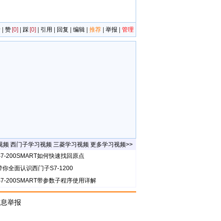
者
|
赞
[0]
|
踩
[0]
|
引用
|
回复
|
编辑
|
推荐
|
举报
|
管理
视频
西门子学习视频
三菱学习视频
更多学习视频>>
7-200SMART如何快速找回原点
带你全面认识西门子S7-1200
S7-200SMART带参数子程序使用详解
信息举报