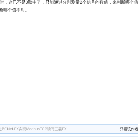
时，这已不是3取中了，只能通过分别测量2个信号的数值，来判断哪个值
断哪个值不对。
通过BCNet-FX实现ModbusTCP读写三菱FX
只看该作