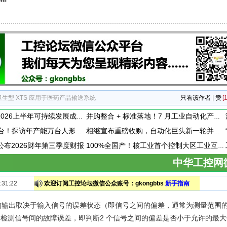
 卫生型 XTS 应用于医药产品输送系统
只看该作者
|
赞
[1
施耐德电气发布2026上半年可持续发展成绩单 "Impact 2030"路线图开局稳健
并购整合 + 标准落地！7 月工业自动化产业动态速递
每30分钟下线一台！探访年产能万台人形机器人工厂
相继宣布重磅收购，自动化巨头新一轮并购潮剑指何方？
vity公布2026财年第三季度财报
100%全国产！核工业首个控制大区工业互联网平台成功研制
中华工控网
31:22
欢迎订阅工控论坛微信公众账号：gkongbbs
新手指南
输出取决于输入信号的误差状态（即信号之间的偏差，通常为测量范围的
比检测信号间的故障误差，即判断2 个信号之间的偏差是否小于允许的最