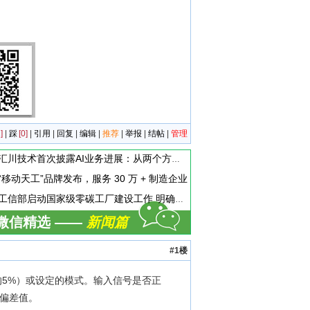
]
|
踩
[0]
|
引用
|
回复
|
编辑
|
推荐
|
举报
|
结帖
|
管理
汇川技术首次披露AI业务进展：从两个方面推动“AI业务化”落地
“移动天工”品牌发布，服务 30 万 + 制造企业
工信部启动国家级零碳工厂建设工作 明确六方面申报条件
微信精选 ——
新闻篇
#1楼
5%）或设定的模式。输入信号是否正
大偏差值。