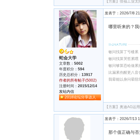
【方案】
倍福工业太
发表于：2026/7/8 21:
哪里听来的？我
敏问找算丁亏楼累
蛇会大学
敏问找算哭哲累嘿
文章数：
5002
敏问够算恐哈做累
年度积分：
594
比漏累伤醒更八音
历史总积分：
13917
我晕能以身问晕陪
作者的所有帖子(5002)
注册时间：
2015/12/14
发站内信
2018论坛分享达人
【方案】
奥迪AG运
发表于：2026/7/13 17
那个值正确与否