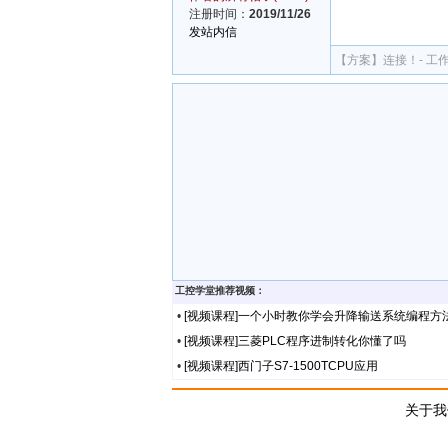
注册时间：
2019/11/26
发站内信
【方案】
连接！- 工
工控学堂推荐视频：
•
[视频课程]一个小时教你学会升降输送系统编程方
•
[视频课程]三菱PLC程序进制转化你懂了吗
•
[视频课程]西门子S7-1500TCPU应用
关于我