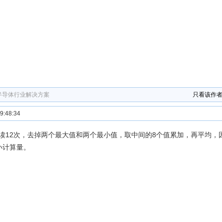
 半导体行业解决方案
只看该作
:48:34
读12次，去掉两个最大值和两个最小值，取中间的8个值累加，再平均，
小计算量。