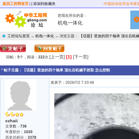
返回工控网首页
|
| 添加到收藏夹
中国自动化学会专家
您现在所在的是：
机电一体化
工控论坛首页
→
机电一体化
→ 浏览主题：
【话题】竖放的四个轴承 顶出后机械
[上一页]
[1]
[下一页]
回帖：
5
个，阅读：
222
次
* 帖子主题：
【话题】竖放的四个轴承 顶出后机械手抓取 怎么控制
发表于：2026/7/2 7:33:48
czhaii
文章数：
736
年度积分：
1020
历史总积分：
3378