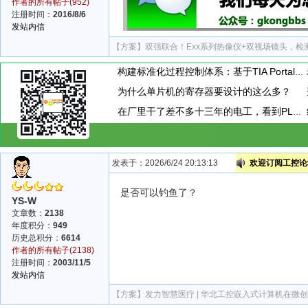
作者的所有帖子(952)
注册时间：
2016/8/6
发站内信
【方案】
双强联合！Exx系列热像仪+双视场镜头，检
构建标准化过程控制体系：基于TIA Portal的PID闭环控制通用封装模板设计与应用
为什么单片机的寄存器要设计的这么多？
在厂里干了差不多十三年的电工，看到PLC模块上接了一个小玩意，这小玩意到底是干嘛用的呢？
发表于：2026/6/24 20:13:13
欢迎订阅工控论坛
是否可以钓鱼了？
YS-W
文章数：
2138
年度积分：
949
历史总积分：
6614
作者的所有帖子(2138)
注册时间：
2003/11/5
发站内信
【方案】
发力智慧医疗 | 华北工控嵌入式计算机在微