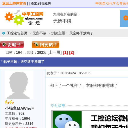
返回工控网首页
|
| 添加到收藏夹
中国自动化学会专家
您现在所在的是：
无所不谈
工控论坛首页
→
无所不谈
→ 浏览主题：
天空终于放晴了
[上一页]
[1]
[2]
回帖：
16
个，阅读：
292
次
* 帖子主题：
天空终于放晴了
发表于：2026/6/24 18:29:06
都下了一个礼拜了，衣服都有股霉味了
小猫鱼MAWheF
文章数：
952
年度积分：
1604
历史总积分：
2316