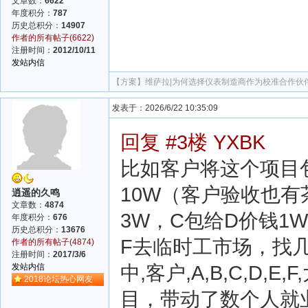
文章数：
6622
年度积分：
787
历史总积分：
14907
作者的所有帖子(6622)
注册时间：
2012/10/11
发站内信
【方案】
维萨拉|为何选择仪表制造商作为校准合作伙
发表于：2026/6/22 10:35:09
回复 #3楼 YXBK
比如客户将这个项目包
10W（客户验收也有
逍遥的久鸣
文章数：
4874
3W，C包给D价钱1W
年度积分：
676
历史总积分：
13676
F去临时工市场，找几
作者的所有帖子(4874)
注册时间：
2017/3/6
中,客户,A,B,C,D
发站内信
2018论坛热心网友
目，带动了数个人就