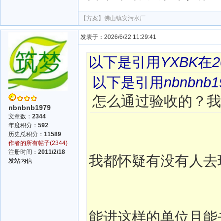
【方案】
佛山镇安污水厂
发表于：2026/6/22 11:29:41
以下是引用
YXBK
在
2
以下是引用
nbnbnb1
怎么通过验收的？我
nbnbnb1979
文章数：
2344
年度积分：
592
历史总积分：
11589
作者的所有帖子(2344)
注册时间：
2011/2/18
我都怀疑有没有人去
发站内信
能进这样的单位且能