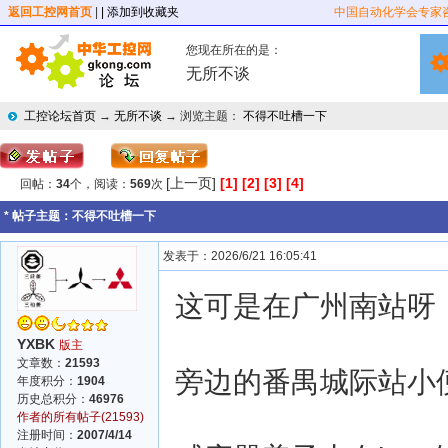
返回工控网首页
|
| 添加到收藏夹
中国自动化学会专家
您现在所在的是：
无所不谈
工控论坛首页
→
无所不谈
→ 浏览主题：
不得不吐槽一下
[上一页]
[1]
[2]
[3]
[4]
回帖：
34
个，阅读：
569
次
* 帖子主题：
不得不吐槽一下
发表于：2026/6/21 16:05:41
这可是在广州南站呀
YXBK
版主
文章数：
21593
旁边的番禺城际站小
年度积分：
1904
历史总积分：
46976
作者的所有帖子(21593)
注册时间：
2007/4/14