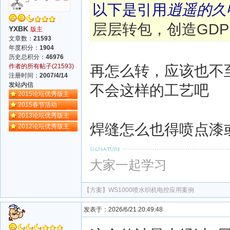
以下是引用
逍遥的久
层层转包，创造GDP
YXBK
版主
文章数：
21593
年度积分：
1904
历史总积分：
46976
再怎么转，应该也不
作者的所有帖子(21593)
注册时间：
2007/4/14
发站内信
不会这样的工艺吧
2015论坛优秀版主
2015春节活动
2013论坛优秀版主
焊缝怎么也得喷点漆
2012论坛优秀版主
大家一起学习
【方案】
WS1000喷水织机电控应用案例
发表于：2026/6/21 20:49:48