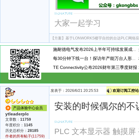
大家一起学习
【方案】
基于LONWORKS楼宇自控的台达PLC网络
施耐德电气发布2026上半年可持续发展成绩单 "Impact 2030"路线图开局稳健
每30分钟下线一台！探访年产能万台人形机器人工厂
TE Connectivity公布2026财年第三季度财报
发表于：2026/6/21 20:25:53
欢迎订阅工控论坛
安装的时候偶尔的不
产品体验中心会员
ytleaderplc
文章数：
11759
年度积分：
1145
PLC 文本显示器 触摸屏
历史总积分：
28185
作者的所有帖子(11759)