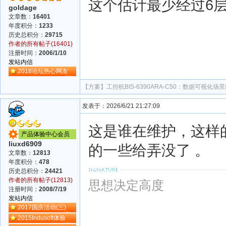
这个估计最少经过6
goldage
文章数：
16401
年度积分：
1233
历史总积分：
29715
作者的所有帖子(16401)
注册时间：
2006/1/10
发站内信
2018论坛热心网友
【方案】
工控机BIS-6390ARA-C50：数据可视化
发表于：2026/6/21 21:27:09
这是谁在维护，这样的
产品体验中心会员
liuxd6909
的一些给弄没了 。
文章数：
12813
年度积分：
478
历史总积分：
24421
作者的所有帖子(12813)
思想决定高度
注册时间：
2008/7/19
发站内信
2017国庆活动(三)
2015Indusoft体验