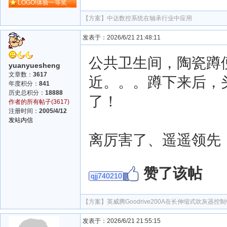
LOGO!体验一等奖
【方案】
中达数控系统在轴承行业中应用
发表于：2026/6/21 21:48:11
公共卫生间，陶瓷蹲
yuanyuesheng
文章数：
3617
近。。。蹲下来后，
年度积分：
841
历史总积分：
18888
了！
作者的所有帖子(3617)
注册时间：
2005/4/12
发站内信
离厉害了、遥遥领先，
赞了该帖
qjj740210
【方案】
英威腾Goodrive200A在长伸缩式吹灰器控
发表于：2026/6/21 21:55:15