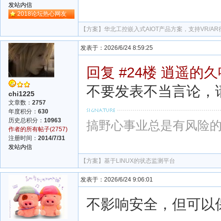
发站内信
2018论坛热心网友
【方案】
华北工控嵌入式AIOT产品方案，支持VR/A
发表于：2026/6/24 8:59:25
回复 #24楼 逍遥的
不要发表不当言论，
chi1225
文章数：
2757
年度积分：
630
历史总积分：
10963
搞野心事业总是有风险的
作者的所有帖子(2757)
注册时间：
2014/7/31
发站内信
【方案】
基于LINUX的状态监测平台
发表于：2026/6/24 9:06:01
不影响安全，但可以