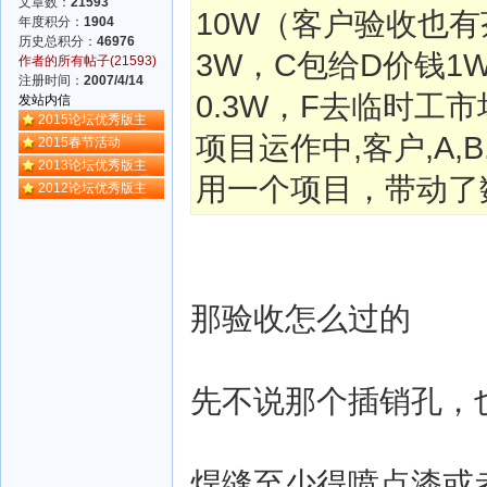
文章数：
21593
10W（客户验收也有
年度积分：
1904
历史总积分：
46976
3W，C包给D价钱1
作者的所有帖子(21593)
注册时间：
2007/4/14
0.3W，F去临时工
发站内信
2015论坛优秀版主
项目运作中,客户,A,
2015春节活动
2013论坛优秀版主
用一个项目，带动了
2012论坛优秀版主
那验收怎么过的
先不说那个插销孔，
焊缝至少得喷点漆或