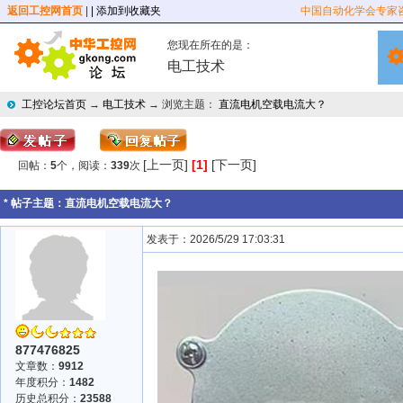
返回工控网首页
|
| 添加到收藏夹
中国自动化学会专家
您现在所在的是：
电工技术
工控论坛首页
→
电工技术
→ 浏览主题：
直流电机空载电流大？
[上一页]
[1]
[下一页]
回帖：
5
个，阅读：
339
次
* 帖子主题：
直流电机空载电流大？
发表于：2026/5/29 17:03:31
877476825
文章数：
9912
年度积分：
1482
历史总积分：
23588