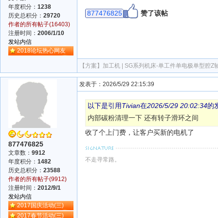
年度积分：
1238
877476825
赞了该帖
历史总积分：
29720
作者的所有帖子(16403)
注册时间：
2006/1/10
发站内信
2018论坛热心网友
【方案】
加工机 | SG系列机床-单工件单电极单型腔
发表于：2026/5/29 22:15:39
以下是引用
Tivian
在
2026/5/29 20:02:34
的
内部碳粉清理一下 还有转子滑环之间
收了个上门费，让客户买新的电机了
877476825
文章数：
9912
不走寻常路。
年度积分：
1482
历史总积分：
23588
作者的所有帖子(9912)
注册时间：
2012/9/1
发站内信
2017国庆活动(三)
2017春节活动(三)