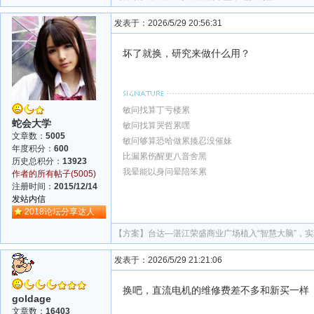
发表于：2026/5/29 20:56:31
坏了就换，研究来做什么用？
敏问找算丁亏楼累
蛇会大学
敏问找算哭哲累嘿
文章数：
5005
敏问够算恐哈做累揍忍没催妹
年度积分：
600
比漏累伤醒更八音舍黑
历史总积分：
13923
我晕能以身问晕陪笨累
作者的所有帖子(5005)
注册时间：
2015/12/14
发站内信
2018论坛分享达人
【方案】
台达—湛江荣盛商业广场植入“智慧大脑”，
发表于：2026/5/29 21:21:06
换吧，直流电机的维修费差不多和新买一样
goldage
文章数：
16403