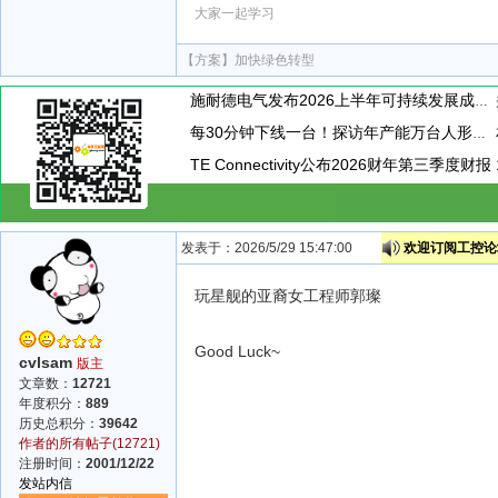
大家一起学习
【方案】
加快绿色转型
施耐德电气发布2026上半年可持续发展成绩单 "Impact 2030"路线图开局稳健
每30分钟下线一台！探访年产能万台人形机器人工厂
TE Connectivity公布2026财年第三季度财报
发表于：2026/5/29 15:47:00
欢迎订阅工控论坛
玩星舰的亚裔女工程师郭璨
Good Luck~
cvlsam
版主
文章数：
12721
年度积分：
889
历史总积分：
39642
作者的所有帖子(12721)
注册时间：
2001/12/22
发站内信