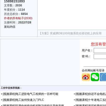
15898151893
文章数：
2030
年度积分：
1114
历史总积分：
6654
作者的所有帖子(2030)
注册时间：
2022/7/28
发站内信
【方案】
英威腾DB100伺服系统在模切机上的应用
工控学堂推荐视频：
•
[视频课程]电工进阶电气工程师的一百种可能
•
[视频课程]你还不会电
•
[视频课程]电工如何快速入门PLC
•
[视频课程]十年老电工
•
[视频课程]应用中的电动机控制与保护元器件选择
•
[视频课程]老司机带你