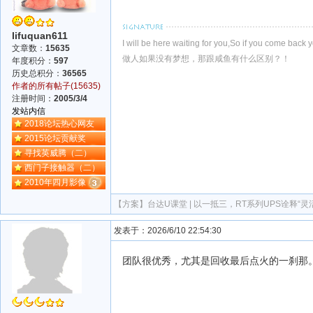
lifuquan611
I will be here waiting for you,So if you come back y
文章数：
15635
做人如果没有梦想，那跟咸鱼有什么区别？！
年度积分：
597
历史总积分：
36565
作者的所有帖子(15635)
注册时间：
2005/3/4
发站内信
2018论坛热心网友
2015论坛贡献奖
寻找英威腾（二）
西门子接触器（二）
2010年四月影像
【方案】
台达U课堂 | 以一抵三，RT系列UPS诠释“
发表于：2026/6/10 22:54:30
团队很优秀，尤其是回收最后点火的一刹那