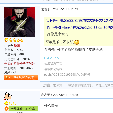
发表于：2026/5/31 8:11:43
以下是引用
1053370790
在
2026/5/30 13:43
以下是引用
pqsh
在
2026/5/30 11:08:16
的
好像是个女的.
应该是的，不认识
pqsh
版主
蛮漂亮, 可惜了画的画影响了皮肤美感.
文章数：
7749
年度积分：
682
历史总积分：
20948
如果我忘了我
作者的所有帖子(7749)
注册时间：
2006/8/22
请帮忙记得我
发站内信
pqsh@163,326199298@v&q同号
2018论坛解答高手
【方案】
世界第一！物流需求持续增长，华北工控助
发表于：2026/5/31 18:49:57
什么情况
产品体验中心会员