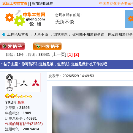
返回工控网首页
|
| 添加到收藏夹
中国自动化学会专家
您现在所在的是：
无所不谈
工控论坛首页
→
无所不谈
→ 浏览主题：
你可能不知道她是谁，但应该知道他是
[上一页]
[1]
[2]
回帖：
19
个，阅读：
3844
次
* 帖子主题：
你可能不知道她是谁，但应该知道他是做什么工作的吧
发表于：2026/5/29 14:49:53
YXBK
版主
文章数：
21595
年度积分：
1909
历史总积分：
46981
作者的所有帖子(21595)
注册时间：
2007/4/14