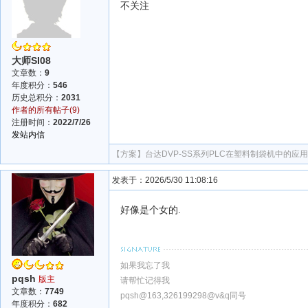
不关注
大师SI08
文章数：
9
年度积分：
546
历史总积分：
2031
作者的所有帖子(9)
注册时间：
2022/7/26
发站内信
【方案】
台达DVP-SS系列PLC在塑料制袋机中的应用
发表于：2026/5/30 11:08:16
好像是个女的.
如果我忘了我
pqsh
版主
请帮忙记得我
文章数：
7749
pqsh@163,326199298@v&q同号
年度积分：
682