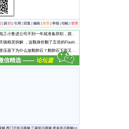
]
|
踩
[0]
|
引用
|
回复
|
编辑
|
推荐
|
举报
|
结帖
|
管理
电工小鲁进公司不到一年就准备辞职，跟他聊天时。他说，现在上班天天混日子，学不到啥东西，准备辞职换工作。这个到底是为啥呢
天猫精灵拆解 ，这颗身价翻了五倍的Flash存储芯片，让我赚到了！
变压器下为什么放鹅卵石？鹅卵石下面又是啥？为什么要有水？
微信精选 ——
论坛篇
视频
西门子学习视频
三菱学习视频
更多学习视频>>