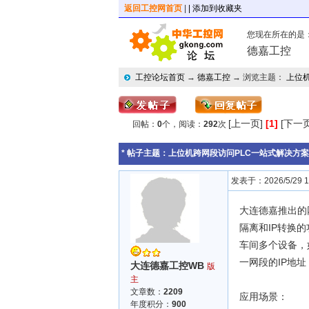
返回工控网首页
|
| 添加到收藏夹
您现在所在的是
德嘉工控
工控论坛首页
→
德嘉工控
→ 浏览主题：
上位
[上一页]
[1]
[下一页
回帖：
0
个，阅读：
292
次
* 帖子主题：
上位机跨网段访问PLC一站式解决方
发表于：2026/5/29 10
大连德嘉推出的
隔离和IP转换
车间多个设备，
一网段的IP地
大连德嘉工控WB
版
主
文章数：
2209
应用场景：
年度积分：
900