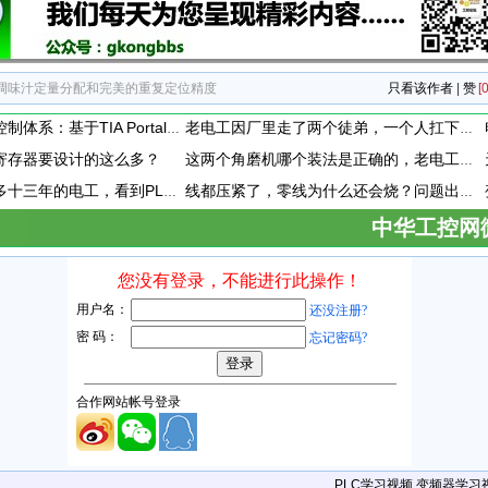
调味汁定量分配和完美的重复定位精度
只看该作者
|
赞
[0
构建标准化过程控制体系：基于TIA Portal的PID闭环控制通用封装模板设计与应用
老电工因厂里走了两个徒弟，一个人扛下全厂3个车间的维保。整整扛了半年，没敢请过一天假。厂里终于招到新人，他竟然第一时间提出离职！
寄存器要设计的这么多？
这两个角磨机哪个装法是正确的，老电工都搞懵了！
在厂里干了差不多十三年的电工，看到PLC模块上接了一个小玩意，这小玩意到底是干嘛用的呢？
线都压紧了，零线为什么还会烧？问题出在哪？
中华工控网
PLC学习视频
变频器学习