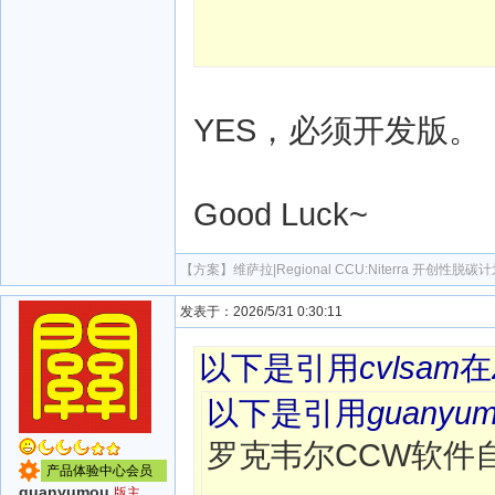
YES，必须开发版。
Good Luck~
【方案】
维萨拉|Regional CCU:Niterra 开
发表于：2026/5/31 0:30:11
以下是引用
cvlsam
在
以下是引用
guanyu
罗克韦尔CCW软件
产品体验中心会员
guanyumou
版主