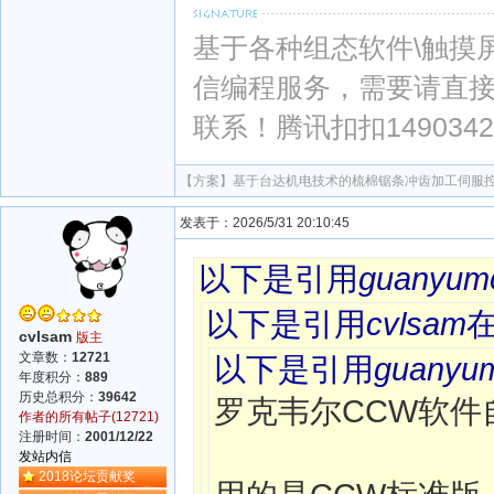
基于各种组态软件\触摸屏\PL
信编程服务，需要请直
联系！腾讯扣扣1490342
【方案】
基于台达机电技术的梳棉锯条冲齿加工伺服
发表于：2026/5/31 20:10:45
以下是引用
guanyum
以下是引用
cvlsam
cvlsam
版主
文章数：
12721
以下是引用
guanyu
年度积分：
889
历史总积分：
39642
罗克韦尔CCW软件
作者的所有帖子(12721)
注册时间：
2001/12/22
发站内信
2018论坛贡献奖