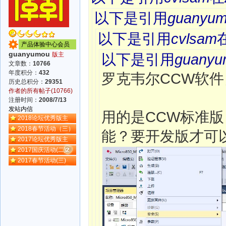
以下是引用
guanyu
以下是引用
cvlsam
产品体验中心会员
guanyumou
版主
以下是引用
guanyu
文章数：
10766
年度积分：
432
罗克韦尔CCW软
历史总积分：
29351
作者的所有帖子(10766)
注册时间：
2008/7/13
发站内信
用的是CCW标准
2018论坛优秀版主
2018春节活动（三）
能？要开发版才可
2017论坛优秀版主
2017国庆活动(二)
2017春节活动(三)