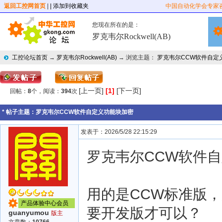
返回工控网首页
|
| 添加到收藏夹
中国自动化学会专家
您现在所在的是：
罗克韦尔Rockwell(AB)
工控论坛首页
→
罗克韦尔Rockwell(AB)
→ 浏览主题：
罗克韦尔CCW软件自定
[上一页]
[1]
[下一页]
回帖：
8
个，阅读：
394
次
* 帖子主题：
罗克韦尔CCW软件自定义功能块加密
发表于：2026/5/28 22:15:29
罗克韦尔CCW软件
用的是CCW标准版
产品体验中心会员
要开发版才可以？
guanyumou
版主