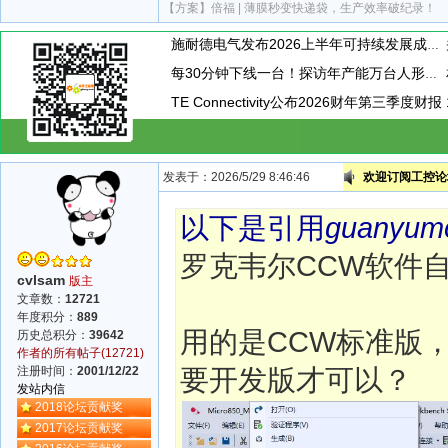
【方案】
倍福 | 薄膜秒变快递袋，生产效率破纪录！
施耐德电气发布2026上半年可持续发展成绩单 "Impact 2030"路线图开局稳健
每30分钟下线一台！探访年产能万台人形机器人工厂
TE Connectivity公布2026财年第三季度财报
发表于：2026/5/29 8:46:46
欢迎订阅工控论坛
以下是引用
guanyum
罗克韦尔CCW软件
cvlsam
版主
文章数：
12721
年度积分：
889
用的是CCW标准版
历史总积分：
39642
作者的所有帖子(12721)
要开发版才可以？
注册时间：
2001/12/22
发站内信
2018论坛贡献奖
2017论坛贡献奖