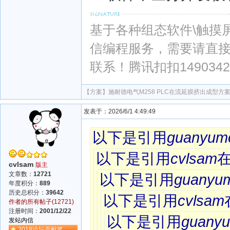
基于各种组态软件\触摸屏\PL
信编程服务，需要请直
联系！腾讯扣扣1490342
【方案】
施耐德电气M258 PLC在流延膜挤出成型方
发表于：2026/6/1 4:49:49
以下是引用
guanyum
以下是引用
cvlsam
cvlsam
版主
文章数：
12721
以下是引用
guanyu
年度积分：
889
历史总积分：
39642
以下是引用
cvlsam
作者的所有帖子(12721)
注册时间：
2001/12/22
以下是引用
guany
发站内信
2018论坛贡献奖