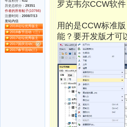
年度积分：
432
罗克韦尔CCW软
历史总积分：
29351
作者的所有帖子(10766)
注册时间：
2008/7/13
发站内信
用的是CCW标准
2018论坛优秀版主
2018春节活动（三）
能？要开发版才可
2017论坛优秀版主
2017国庆活动(二)
2017春节活动(三)