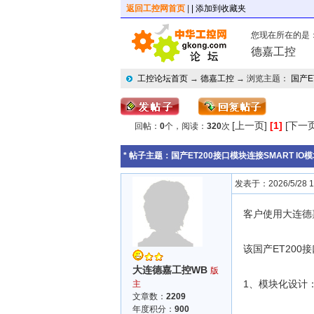
返回工控网首页
|
| 添加到收藏夹
您现在所在的是
德嘉工控
工控论坛首页
→
德嘉工控
→ 浏览主题：
国产E
[上一页]
[1]
[下一页
回帖：
0
个，阅读：
320
次
* 帖子主题：
国产ET200接口模块连接SMART IO
发表于：2026/5/28 11
客户使用大连德嘉E
该国产ET20
大连德嘉工控WB
版
1、模块化设计
主
文章数：
2209
年度积分：
900