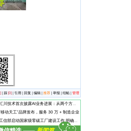
]
|
踩
[0]
|
引用
|
回复
|
编辑
|
推荐
|
举报
|
结帖
|
管理
汇川技术首次披露AI业务进展：从两个方面推动“AI业务化”落地
“移动天工”品牌发布，服务 30 万 + 制造企业
工信部启动国家级零碳工厂建设工作 明确六方面申报条件
微信精选 ——
新闻篇