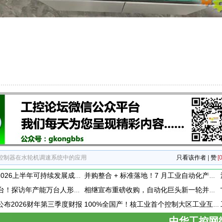
控制器在水轮机调速系统中的应用
只看该作者
|
赞
[0
施耐德电气发布2026上半年可持续发展成绩单 "Impact 2030"路线图开局稳健
并购整合 + 标准落地！7 月工业自动化产业动态速递
每30分钟下线一台！探访年产能万台人形机器人工厂
相继宣布重磅收购，自动化巨头新一轮并购潮剑指何方？
vity公布2026财年第三季度财报
100%全国产！核工业首个控制大区工业互联网平台成功研制
中华工控网