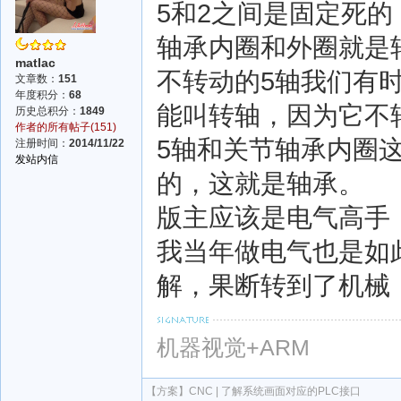
5和2之间是固定死
轴承内圈和外圈就是
matlac
不转动的5轴我们有
文章数：
151
年度积分：
68
能叫转轴，因为它不
历史总积分：
1849
作者的所有帖子(151)
5轴和关节轴承内圈
注册时间：
2014/11/22
发站内信
的，这就是轴承。
版主应该是电气高手
我当年做电气也是如
解，果断转到了机械
机器视觉+ARM
【方案】
CNC | 了解系统画面对应的PLC接口