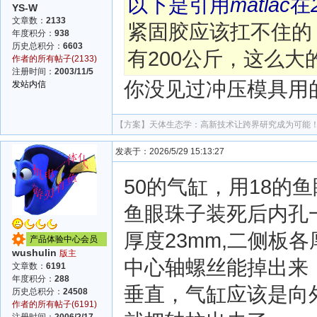
以下是引用
matlac
在
YS-W
文章数：
2133
紧固胶应该扛不住的
年度积分：
938
历史总积分：
6603
有200公斤，这么
作者的所有帖子(2133)
注册时间：
2003/11/5
你没见过冲压模具用的
发站内信
【方案】
天体生态学：高新技术让跨界研究成为可能
发表于：2026/5/29 15:13:27
50的气缸，用18的
鱼眼珠子装死后内孔
厚度23mm,二侧板各厚
产品体验中心会员
wushulin
版主
中心轴螺丝能掉出来
文章数：
6191
年度积分：
288
垂直，气缸应该是向
历史总积分：
24508
作者的所有帖子(6191)
注册时间：
2006/2/17