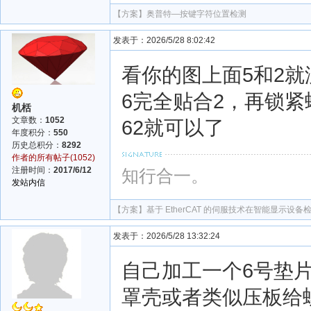
【方案】
奥普特—按键字符位置检测
发表于：2026/5/28 8:02:42
看你的图上面5和2
6完全贴合2，再锁紧
机栝
文章数：
1052
62就可以了
年度积分：
550
历史总积分：
8292
作者的所有帖子(1052)
注册时间：
2017/6/12
知行合一。
发站内信
【方案】
基于 EtherCAT 的伺服技术在智能显示设
发表于：2026/5/28 13:32:24
自己加工一个6号垫
罩壳或者类似压板给