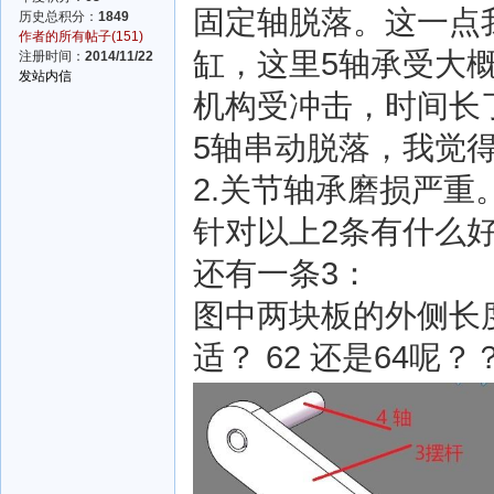
固定轴脱落。这一点
历史总积分：
1849
作者的所有帖子(151)
缸，这里5轴承受大概
注册时间：
2014/11/22
发站内信
机构受冲击，时间长
5轴串动脱落，我觉
2.关节轴承磨损严重
针对以上2条有什么
还有一条3：
图中两块板的外侧长度
适？ 62 还是64呢