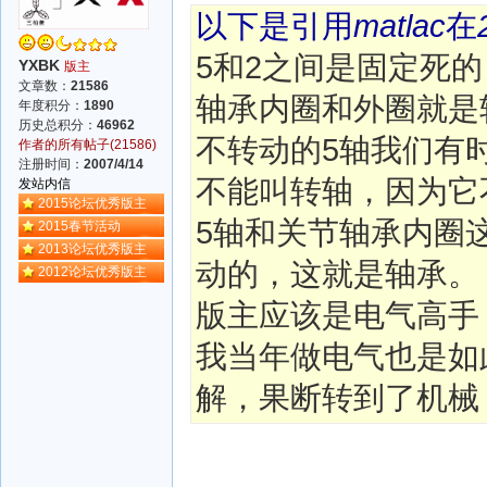
以下是引用
matlac
在
5和2之间是固定死
YXBK
版主
文章数：
21586
轴承内圈和外圈就是
年度积分：
1890
历史总积分：
46962
不转动的5轴我们有
作者的所有帖子(21586)
注册时间：
2007/4/14
不能叫转轴，因为它
发站内信
2015论坛优秀版主
5轴和关节轴承内圈
2015春节活动
2013论坛优秀版主
动的，这就是轴承。
2012论坛优秀版主
版主应该是电气高手
我当年做电气也是如
解，果断转到了机械