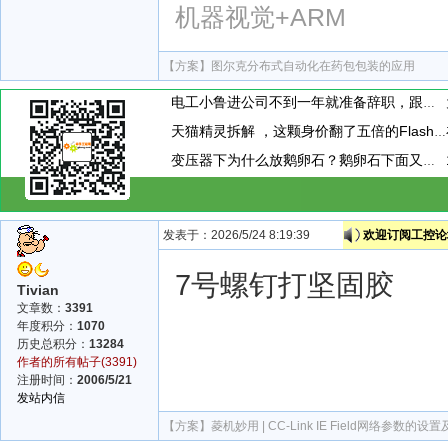
机器视觉+ARM
【方案】
图尔克分布式自动化在药包包装的应用
电工小鲁进公司不到一年就准备辞职，跟他聊天时。他说，现在上班天天混日子，学不到啥东西，准备辞职换工作。这个到底是为啥呢
天猫精灵拆解 ，这颗身价翻了五倍的Flash存储芯片，让我赚到了！
变压器下为什么放鹅卵石？鹅卵石下面又是啥？为什么要有水？
发表于：2026/5/24 8:19:39
欢迎订阅工控论坛
7号螺钉打坚固胶
Tivian
文章数：
3391
年度积分：
1070
历史总积分：
13284
作者的所有帖子(3391)
注册时间：
2006/5/21
发站内信
【方案】
菱机妙用 | CC-Link IE Field网络参数的