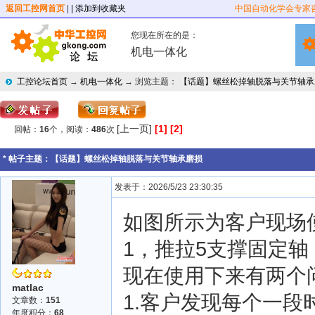
返回工控网首页
|
| 添加到收藏夹
中国自动化学会专家
您现在所在的是：
机电一体化
工控论坛首页
→
机电一体化
→ 浏览主题：
【话题】螺丝松掉轴脱落与关节轴承
[上一页]
[1]
[2]
回帖：
16
个，阅读：
486
次
* 帖子主题：
【话题】螺丝松掉轴脱落与关节轴承磨损
发表于：2026/5/23 23:30:35
如图所示为客户现场
1，推拉5支撑固定轴
现在使用下来有两个
matlac
1.客户发现每个一段
文章数：
151
年度积分：
68