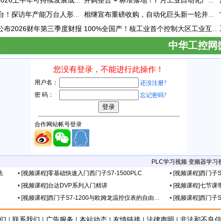
施耐德电气发布2026上半年可持续发展成绩单 "Impact 2030"路线图开局稳健
并购整合 + 标准落地！7 月工业自动化产业动态速递
每30分钟下线一台！探访年产能万台人形机器人工厂
相继宣布重磅收购，自动化巨头新一轮并购潮剑指何方？
vity公布2026财年第三季度财报
100%全国产！核工业首个控制大区工业互联网平台成功研制
中华工控网
PLC学习视频
变频器学习
法
•
[视频课程]零基础快速入门西门子S7-1500PLC
•
[视频课程]西门子S
•
[视频课程]台达DVP系列入门精讲
•
[视频课程]七节课
•
[视频课程]西门子S7-1200与欧姆龙温控仪表的自由口通信
•
[视频课程]西门子
们
|
联系我们
|
广告服务
|
本站动态
|
友情链接
|
法律声明
|
非法和不良