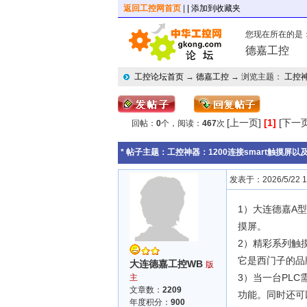
返回工控网首页
|
| 添加到收藏夹
您现在所在的是
德嘉工控
工控论坛首页
→
德嘉工控
→ 浏览主题：
工控神
[上一页]
[1]
[下一页
回帖：
0
个，阅读：
467
次
* 帖子主题：
工控神器：1200连接smart触摸屏以及w
发表于：2026/5/22 11
1）大连德嘉A型
摸屏。
2）精彩系列触摸
它是西门子的品
大连德嘉工控WB
版
3）当一台PL
主
文章数：
2209
功能。同时还可
年度积分：
900