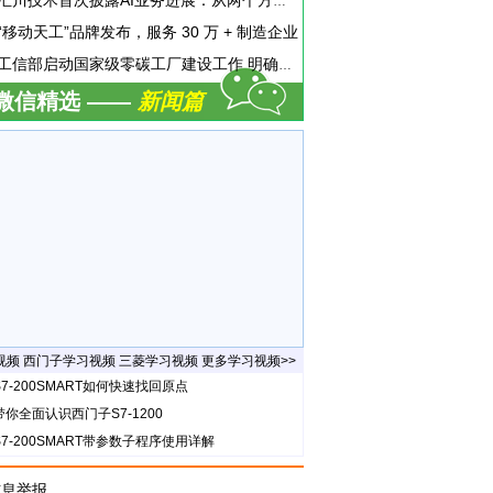
汇川技术首次披露AI业务进展：从两个方面推动“AI业务化”落地
“移动天工”品牌发布，服务 30 万 + 制造企业
工信部启动国家级零碳工厂建设工作 明确六方面申报条件
微信精选 ——
新闻篇
视频
西门子学习视频
三菱学习视频
更多学习视频>>
7-200SMART如何快速找回原点
带你全面认识西门子S7-1200
S7-200SMART带参数子程序使用详解
信息举报