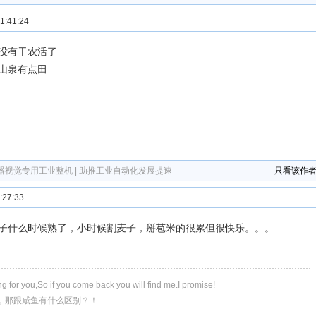
:41:24
没有干农活了
山泉有点田
器视觉专用工业整机 | 助推工业自动化发展提速
只看该作
27:33
子什么时候熟了，小时候割麦子，掰苞米的很累但很快乐。。。
ing for you,So if you come back you will find me.I promise!
，那跟咸鱼有什么区别？！