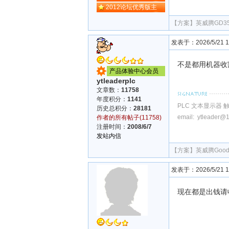
2012论坛优秀版主
【方案】
英威腾GD3
发表于：2026/5/21 18
不是都用机器收
产品体验中心会员
ytleaderplc
文章数：
11758
年度积分：
1141
PLC 文本显示器 
历史总积分：
28181
email: ytleader@
作者的所有帖子(11758)
注册时间：
2008/6/7
发站内信
【方案】
英威腾Goo
发表于：2026/5/21 19
现在都是出钱请