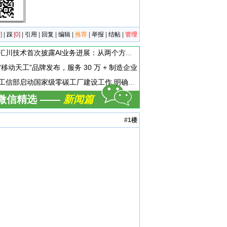
]
|
踩
[0]
|
引用
|
回复
|
编辑
|
推荐
|
举报
|
结帖
|
管理
汇川技术首次披露AI业务进展：从两个方面推动“AI业务化”落地
“移动天工”品牌发布，服务 30 万 + 制造企业
工信部启动国家级零碳工厂建设工作 明确六方面申报条件
微信精选 ——
新闻篇
#1楼