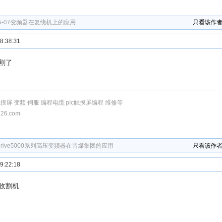
5-07变频器在复绕机上的应用
只看该作
:38:31
割了
触摸屏 变频 伺服 编程电缆 plc触摸屏编程 维修等
126.com
drive5000系列高压变频器在晋煤集团的应用
只看该作
:22:18
收割机