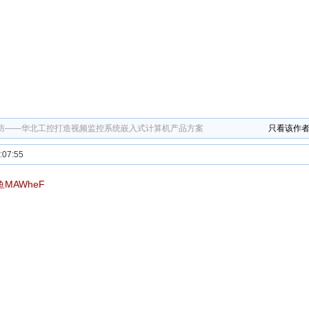
防——华北工控打造视频监控系统嵌入式计算机产品方案
只看该作
07:55
鱼MAWheF