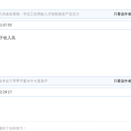
入高速发展期，华北工控用嵌入式智能激发产业活力
只看该作
:07:55
子收入高
计技术在干旱季节蓄水中大显身手
只看该作
:29:17
撞到了你的努力！