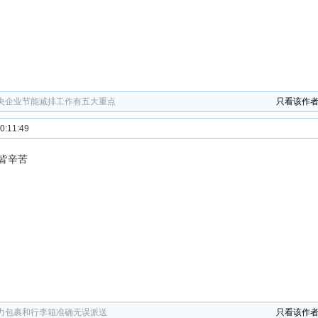
央企业节能减排工作有五大重点
只看该作
:11:49
皆辛苦
力包裹和行李箱准确无误派送
只看该作