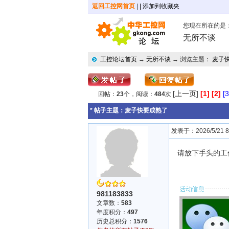
返回工控网首页
|
| 添加到收藏夹
您现在所在的是
无所不谈
工控论坛首页
→
无所不谈
→ 浏览主题：
麦子
[上一页]
[1]
[2]
[3
回帖：
23
个，阅读：
484
次
* 帖子主题：
麦子快要成熟了
发表于：2026/5/21 8:
请放下手头的工
981183833
文章数：
583
年度积分：
497
历史总积分：
1576