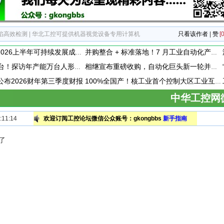
陷高效检测 | 华北工控可提供机器视觉设备专用计算机
只看该作者
|
赞
[0
施耐德电气发布2026上半年可持续发展成绩单 "Impact 2030"路线图开局稳健
并购整合 + 标准落地！7 月工业自动化产业动态速递
每30分钟下线一台！探访年产能万台人形机器人工厂
相继宣布重磅收购，自动化巨头新一轮并购潮剑指何方？
vity公布2026财年第三季度财报
100%全国产！核工业首个控制大区工业互联网平台成功研制
中华工控网
11:14
欢迎订阅工控论坛微信公众账号：gkongbbs
新手指南
了