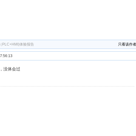
PLC+HMI)体验报告
只看该作
:56:13
，没体会过