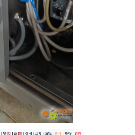
者
|
赞
[0]
|
踩
[0]
|
引用
|
回复
|
编辑
|
推荐
|
举报
|
管理