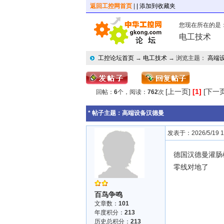
返回工控网首页
|
| 添加到收藏夹
您现在所在的是
电工技术
工控论坛首页
→
电工技术
→ 浏览主题：
高端
[上一页]
[1]
[下一页
回帖：
6
个，阅读：
762
次
* 帖子主题：
高端设备汉德曼
发表于：2026/5/19 17
德国汉德曼灌肠
零线对地了
百鸟争鸣
文章数：
101
年度积分：
213
历史总积分：
213