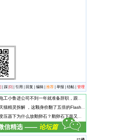
]
|
踩
[0]
|
引用
|
回复
|
编辑
|
推荐
|
举报
|
结帖
|
管理
电工小鲁进公司不到一年就准备辞职，跟他聊天时。他说，现在上班天天混日子，学不到啥东西，准备辞职换工作。这个到底是为啥呢
天猫精灵拆解 ，这颗身价翻了五倍的Flash存储芯片，让我赚到了！
变压器下为什么放鹅卵石？鹅卵石下面又是啥？为什么要有水？
微信精选 ——
论坛篇
#1楼