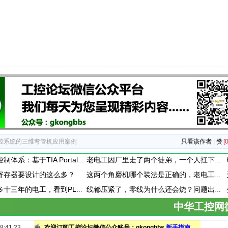
控系统的三维弯管机应用案例
只看该作者
|
赞
[0
构建标准化过程控制体系：基于TIA Portal的PID闭环控制通用封装模板设计与应用
老电工因厂里走了两个徒弟，一个人扛下全厂3个车间的维保。整整扛了半年，没敢请过一天假。厂里终于招到新人，他竟然第一时间提出离职！
寄存器要设计的这么多？
这两个角磨机哪个装法是正确的，老电工都搞懵了！
在厂里干了差不多十三年的电工，看到PLC模块上接了一个小玩意，这小玩意到底是干嘛用的呢？
线都压紧了，零线为什么还会烧？问题出在哪？
中华工控网
:41:23
欢迎订阅工控论坛微信公众账号：gkongbbs
新手指南