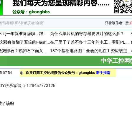
高智能容错UPS护航安徽“金税”
只看该作者
|
赞
[0
为什么单片机的寄存器要设计的这么多？
电工小鲁进公司不到一年就准备辞职，跟他聊天时。他说，现在上班天天混日子，学不到啥东西，准备辞职换工作。这个到底是为啥呢
天猫精灵拆解 ，这颗身价翻了五倍的Flash存储芯片，让我赚到了！
在厂里干了差不多十三年的电工，看到PLC模块上接了一个小玩意，这小玩意到底是干嘛用的呢？
变压器下为什么放鹅卵石？鹅卵石下面又是啥？为什么要有水？
187个基础电路图！全会的现在工资应该过万了吧
中华工控网
:07:54
欢迎订阅工控论坛微信公众账号：gkongbbs
新手指南
联系靠谱点！28457773125
赞了该帖