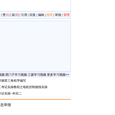
者
|
赞
[1]
|
踩
[0]
|
引用
|
回复
|
编辑
|
推荐
|
举报
|
管理
视频
西门子学习视频
三菱学习视频
更多学习视频>>
课掌握星三角程序编写
电工考证实操教程之电机控制接线实操
作证实操--科目二
信息举报