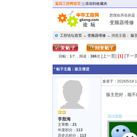
返回工控网首页
|
| 添加到收藏夹
您现在所在的是
变频器维修
工控论坛首页
→
变频器维修
→ 浏览主题：
版
[上一页]
[1]
[下一页
回帖：
1
个，阅读：
386
次
* 帖子主题：
版主请进
发表于：2026/5/18 18
版主您好，能不
李殷海
文章数：
21
年度积分：
113
历史总积分：
113