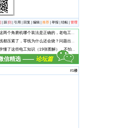
]
|
踩
[0]
|
引用
|
回复
|
编辑
|
推荐
|
举报
|
结帖
|
管理
这两个角磨机哪个装法是正确的，老电工都搞懵了！
线都压紧了，零线为什么还会烧？问题出在哪？
学懂了这些电工知识（19张图解），不怕没活干挣不到钱
微信精选 ——
论坛篇
#1楼