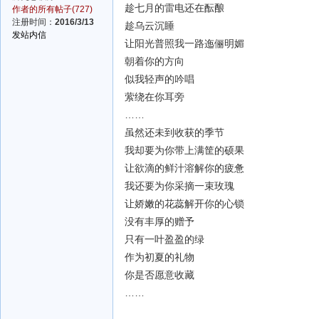
趁七月的雷电还在酝酿
作者的所有帖子(727)
注册时间：
2016/3/13
趁乌云沉睡
发站内信
让阳光普照我一路迤俪明媚
朝着你的方向
似我轻声的吟唱
萦绕在你耳旁
……
虽然还未到收获的季节
我却要为你带上满筐的硕果
让欲滴的鲜汁溶解你的疲惫
我还要为你采摘一束玫瑰
让娇嫩的花蕊解开你的心锁
没有丰厚的赠予
只有一叶盈盈的绿
作为初夏的礼物
你是否愿意收藏
……