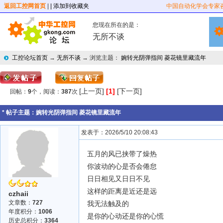
返回工控网首页
|
| 添加到收藏夹
中国自动化学会专家
您现在所在的是：
无所不谈
工控论坛首页
→
无所不谈
→ 浏览主题：
婉转光阴弹指间 菱花镜里藏流年
[上一页]
[1]
[下一页]
回帖：
9
个，阅读：
387
次
* 帖子主题：
婉转光阴弹指间 菱花镜里藏流年
发表于：2026/5/10 20:08:43
五月的风已挟带了燥热
你波动的心是否会倦怠
日日相见又日日不见
这样的距离是近还是远
czhaii
文章数：
727
我无法触及的
年度积分：
1006
是你的心动还是你的心慌
历史总积分：
3364