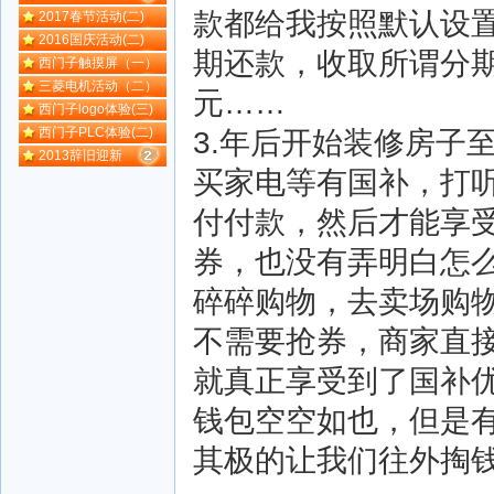
款都给我按照默认设置
2017春节活动(二)
2016国庆活动(二)
期还款，收取所谓分期
西门子触摸屏（一）
三菱电机活动（二）
元……
西门子logo体验(三)
西门子PLC体验(二)
3.年后开始装修房子
2013辞旧迎新
买家电等有国补，打
付付款，然后才能享
券，也没有弄明白怎
碎碎购物，去卖场购物
不需要抢券，商家直
就真正享受到了国补
钱包空空如也，但是
其极的让我们往外掏