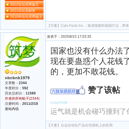
2012论坛优秀版主
2011论坛贡献奖
2010年论坛优秀版主
【方案】
Cyto-Facto Inc.：推进细胞和基因疗法，
发表于：2025/8/15 17:03:35
国家也没有什么办法
现在要蛊惑个人花钱
的，更加不敢花钱。
nbnbnb1979
文章数：
2344
赞了该帖
年度积分：
592
六脉加易筋经
历史总积分：
11589
作者的所有帖子(2344)
注册时间：
2011/2/18
发站内信
运气就是机会碰巧撞到了
【方案】
台达自动化产品在切袋机上的应用