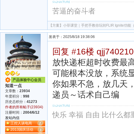
苦逼的奋斗者
【方案】
小菲课堂｜手把手教你玩转FLIR Ignite功
发表于：2025/8/18 19:38:06
回复 #16楼 qjj740210
放快递柜超时收费最
可能根本没放，系统
产品体验中心会员
你如果不急，放几天，
知道一点
文章数：
23934
递员～话术自己编
年度积分：
998
历史总积分：
41273
作者的所有帖子(23934)
注册时间：
2004/6/12
快乐 幸福 自由 比什么都
发站内信
工控人谈电商
2013国庆活动