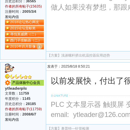
历史总积分：
36565
做人如果没有梦想，那跟
作者的所有帖子(15635)
注册时间：
2005/3/4
发站内信
2018论坛热心网友
2015论坛贡献奖
寻找英威腾（二）
西门子接触器（二）
2010年四月影像
【方案】
浅谈螺杆挤出机温控器应用趋势
发表于：2025/8/18 8:50:21
以前发展快，付出了
产品体验中心会员
ytleaderplc
文章数：
11759
年度积分：
1145
PLC 文本显示器 触摸屏 
历史总积分：
28185
作者的所有帖子(11759)
email: ytleader@126.co
注册时间：
2008/6/7
发站内信
【方案】
奥普特—针管检测