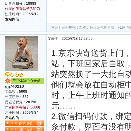
历史总积分：
18888
作者的所有帖子(3617)
注册时间：
2005/4/12
发站内信
【方案】
案例集锦｜精准定位压缩气体泄漏，FLIR
发表于：2025/8/18 17:23:55
1.京东快寄送货上门
站，下班回家后自取
站突然换了一大批自
产品体验中心会员
他们就会放在自动柜中
qjj740210
文章数：
5008
时，上午上班时通知
年度积分：
582
历史总积分：
20150
元……
作者的所有帖子(5008)
注册时间：
2005/9/24
2.微信扫码付款，绑
发站内信
2018春节活动（二）
条付款，界面有没有
2017国庆活动(二)