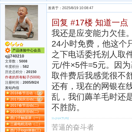
发表于：2025/8/19 10:08:47
回复 #17楼 知道一点
我还是应变能力欠佳
24小时免费，他这个
产品体验中心会员
之下电话委托别人取
qjj740210
文章数：
5008
元/件×5件=5元。
年度积分：
582
历史总积分：
20150
取件费后我感觉很不
作者的所有帖子(5008)
注册时间：
2005/9/24
还有，现在的网银在
发站内信
2018春节活动（二）
乱，我们薅羊毛时还
2017国庆活动(二)
不胜防。
2017春节活动(二)
2016国庆活动(二)
西门子触摸屏（一）
三菱电机活动（二）
苦逼的奋斗者
西门子logo体验(三)