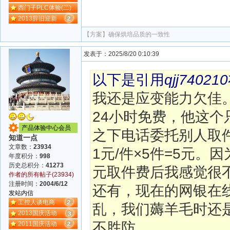
西门子PLC体验(二)
2013辞旧迎新
【方案】
确保烘培品质的一致性
发表于：2025/8/20 0:10:39
以下是引用
qjj740210
我还是应变能力欠佳
24小时免费，他这个
产品体验中心会员
之下电话委托别人取
知道一点
文章数：
23934
1元/件×5件=5元
年度积分：
998
历史总积分：
41273
元取件费后我感觉很
作者的所有帖子(23934)
注册时间：
2004/6/12
还有，现在的网银在
发站内信
工控人谈电商
乱，我们薅羊毛时还
2013国庆活动
不胜防。
2011国庆活动