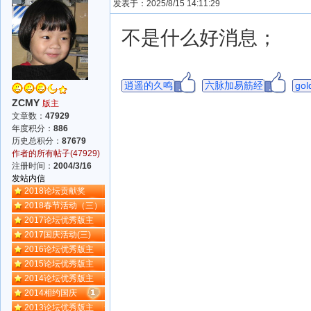
发表于：2025/8/15 14:11:29
不是什么好消息；
逍遥的久鸣
六脉加易筋经
gol
ZCMY
版主
文章数：
47929
年度积分：
886
历史总积分：
87679
作者的所有帖子(47929)
注册时间：
2004/3/16
发站内信
2018论坛贡献奖
2018春节活动（三）
2017论坛优秀版主
2017国庆活动(三)
2016论坛优秀版主
2015论坛优秀版主
2014论坛优秀版主
2014相约国庆
2013论坛优秀版主