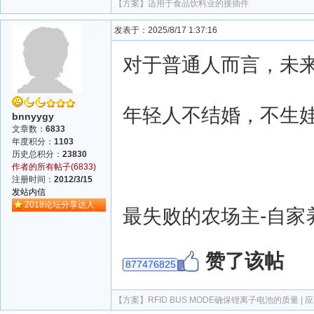
【方案】
适用于食品饮料业的接插件
发表于：2025/8/17 1:37:16
对于普通人而言，未
年轻人不结婚，不生娃
bnnyygy
文章数：
6833
年度积分：
1103
历史总积分：
23830
作者的所有帖子(6833)
注册时间：
2012/3/15
发站内信
2018论坛分享达人
最失败的农场主-自家
赞了该帖
877476825
【方案】
RFID BUS MODE确保锂离子电池的质量 | 