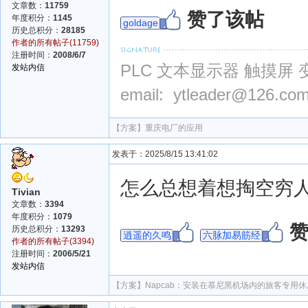
文章数：
11759
赞了该帖
年度积分：
1145
goldage
历史总积分：
28185
作者的所有帖子(11759)
注册时间：
2008/6/7
PLC 文本显示器 触摸屏 
发站内信
email: ytleader@126.co
【方案】
重庆电厂的应用
发表于：2025/8/15 13:41:02
怎么总想着想掏空穷
Tivian
文章数：
3394
年度积分：
1079
历史总积分：
13293
逍遥的久鸣
六脉加易筋经
作者的所有帖子(3394)
注册时间：
2006/5/21
发站内信
【方案】
Napcab：安装在慕尼黑机场内的旅客专用