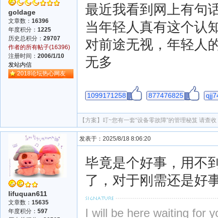
最近我看到网上有句
goldage
文章数：
16396
当年轻人真有这个认
年度积分：
1225
历史总积分：
29707
对前途无视，年轻人
作者的所有帖子(16396)
注册时间：
2006/1/10
无多
发站内信
2018论坛热心网友
1099171258
877476825
qjj
【方案】
叮~您有一套“设备零故障”的管理秘笈 请查收
发表于：2025/8/18 8:06:20
毕竟是个好事，用不
了，对于刚需还是好
lifuquan611
文章数：
15635
I will be here waiting for
年度积分：
597