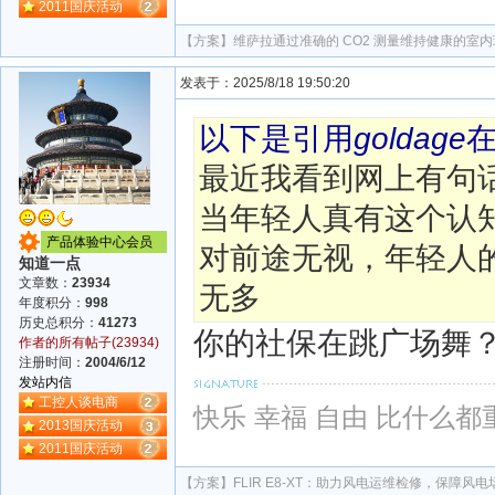
2011国庆活动
【方案】
维萨拉通过准确的 CO2 测量维持健康的室
发表于：2025/8/18 19:50:20
以下是引用
goldage
最近我看到网上有句
当年轻人真有这个认
产品体验中心会员
对前途无视，年轻人
知道一点
文章数：
23934
无多
年度积分：
998
历史总积分：
41273
你的社保在跳广场舞？
作者的所有帖子(23934)
注册时间：
2004/6/12
发站内信
工控人谈电商
快乐 幸福 自由 比什么都
2013国庆活动
2011国庆活动
【方案】
FLIR E8-XT：助力风电运维检修，保障风