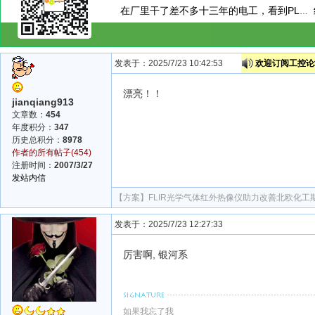
在厂里干了差不多十三年的电工，看到PLC模块上接了一个小玩意，这小玩意到底是干嘛用的呢？
发表于：2025/7/23 10:42:53
欢迎订阅工控论坛
漂亮！！
jianqiang913
文章数：
454
年度积分：
347
历史总积分：
8978
作者的所有帖子(454)
注册时间：
2007/3/27
发站内信
【方案】
FLIR光学气体红外热像仪助力改善北欧化
发表于：2025/7/23 12:27:33
厉害啊, 银河系
如果我忘了我