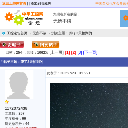
返回工控网首页
|
| 添加到收藏夹
中国自动化学会专家
您现在所在的是：
无所不谈
工控论坛首页
→
无所不谈
→ 浏览主题：
蹲了2天拍到的
[上一页]
[1]
[2]
[3]
[下一页]
回帖：
25
个，阅读：
1062
次
* 帖子主题：
蹲了2天拍到的
发表于：2025/7/23 10:15:21
1172372438
文章数：
257
年度积分：
66
历史总积分：
66