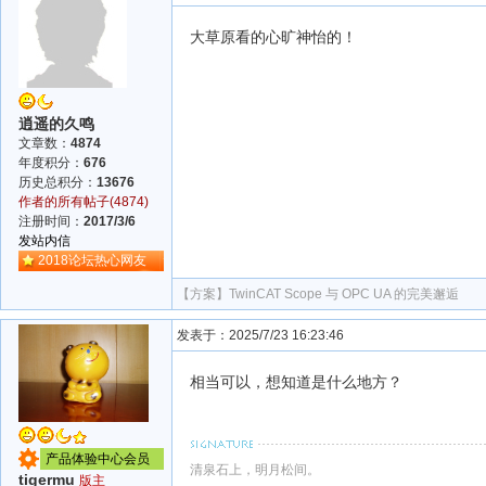
大草原看的心旷神怡的！
逍遥的久鸣
文章数：
4874
年度积分：
676
历史总积分：
13676
作者的所有帖子(4874)
注册时间：
2017/3/6
发站内信
2018论坛热心网友
【方案】
TwinCAT Scope 与 OPC UA 的完美邂逅
发表于：2025/7/23 16:23:46
相当可以，想知道是什么地方？
产品体验中心会员
清泉石上，明月松间。
tigermu
版主