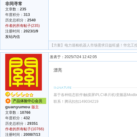
非同寻常
文章数：
235
年度积分：
313
历史总积分：
2540
作者的所有帖子(235)
注册时间：
2023/1/9
发站内信
【方案】
电力巡检机器人市场需求日益旺盛！华北工
发表于：2025/7/24 12:42:05
漂亮
基于各种组态软件\触摸屏\PLC\单片机\变频器Modbu
产品体验中心会员
联系！腾讯扣扣149034219
guanyumou
版主
文章数：
10766
年度积分：
432
历史总积分：
29351
作者的所有帖子(10766)
注册时间：
2008/7/13