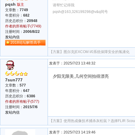
pqsh
版主
请帮忙记得我
文章数：
7749
pqsh@163,326199298@v&q同号
年度积分：
682
历史总积分：
20948
作者的所有帖子(7749)
注册时间：
2006/8/22
发站内信
2018论坛解答高手
【方案】
图尔克|EXCOM I/0系统保障安全的氢液化
发表于：2025/7/23 13:48:32
夕阳无限美,几何空间拍得漂亮
7sun777
文章数：
577
年度积分：
647
历史总积分：
6386
作者的所有帖子(577)
注册时间：
2015/7/6
发站内信
【方案】
使用热成像技术捕杀灰松鼠？选择FLIR Scout的原
发表于：2025/7/23 14:19:46