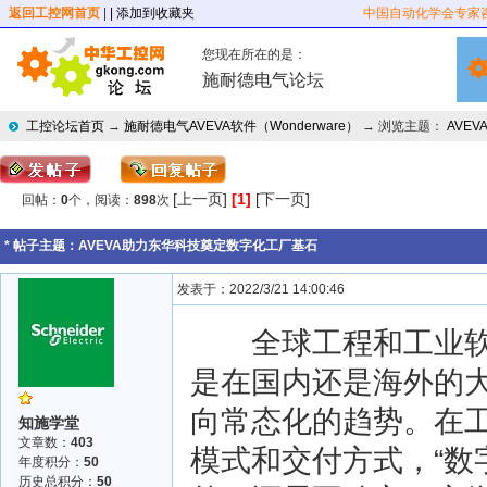
返回工控网首页
|
| 添加到收藏夹
中国自动化学会专家
您现在所在的是：
施耐德电气论坛
工控论坛首页
→
施耐德电气AVEVA软件（Wonderware）
→ 浏览主题：
AVE
[上一页]
[1]
[下一页]
回帖：
0
个，阅读：
898
次
* 帖子主题：
AVEVA助力东华科技奠定数字化工厂基石
发表于：2022/3/21 14:00:46
全球工程和工业软件
是在国内还是海外的
向常态化的趋势。在
知施学堂
文章数：
403
模式和交付方式，“数
年度积分：
50
历史总积分：
50