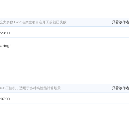
么大多数 GxP 洁净室项目在开工前就已失败
只看该作
23:00
aring!
32ZX-B工控机，适用于多种高性能计算场景
只看该作
07:00