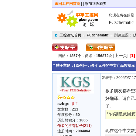
返回工控网首页
|
| 添加到收藏夹
您现在所在的是
PCschematic
工控论坛首页
→
PCschematic
→ 浏览主题：
[上一页]
[1]
回帖：
1857
个，阅读：
156872
次
* 帖子主题：
[原创]一万多个元件的中文产品数据库
发表于：2005/9/7 17:
很多朋友都希望
好翻译。请自己
szkgs
版主
子。
文章数：
211
**内容隐藏回复
年度积分：
50
历史总积分：
1865
作者的所有帖子(211)
现在这个中文数
注册时间：
2004/8/4