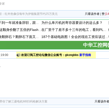
专家
程：红外热像仪每年为伊顿集团节约25万美元
只看该作者
|
赞
[14
为什么单片机的寄存器要设计的这么多？
电工小鲁进公司不到一年就准备辞职，跟他聊天时。他说，现在上班天天混日子，学不到啥东西，准备辞职换工作。这个到底是为啥呢
天猫精灵拆解 ，这颗身价翻了五倍的Flash存储芯片，让我赚到了！
在厂里干了差不多十三年的电工，看到PLC模块上接了一个小玩意，这小玩意到底是干嘛用的呢？
变压器下为什么放鹅卵石？鹅卵石下面又是啥？为什么要有水？
187个基础电路图！全会的现在工资应该过万了吧
中华工控网
19:00
欢迎订阅工控论坛微信公众账号：gkongbbs
新手指南
。
 带你了解三菱电机M8扫码枪解决方案
只看该作