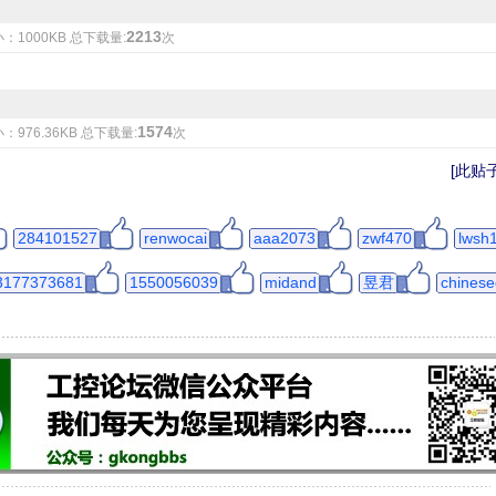
2213
：1000KB 总下载量:
次
1574
：976.36KB 总下载量:
次
[此贴子
284101527
renwocai
aaa2073
zwf470
lwsh
3177373681
1550056039
midand
昱君
chines