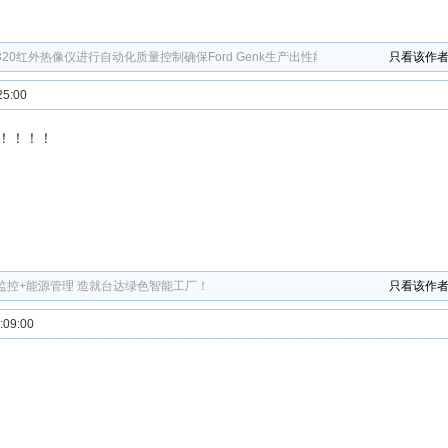
 A320红外热像仪进行自动化质量控制确保Ford Genk生产出性能卓越的汽车
只看该作
5:00
！！！！
监控+能源管理 造就台达绿色智能工厂！
只看该作
09:00