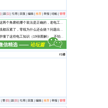
]
|
踩
[1]
|
引用
|
回复
|
编辑
|
推荐
|
举报
|
结帖
|
管理
这两个角磨机哪个装法是正确的，老电工都搞懵了！
线都压紧了，零线为什么还会烧？问题出在哪？
学懂了这些电工知识（19张图解），不怕没活干挣不到钱
微信精选 ——
论坛篇
#1楼
者
|
赞
[0]
|
踩
[0]
|
引用
|
回复
|
编辑
|
推荐
|
举报
|
管理